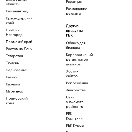
Редакция
область
Размещение
Калининград
рекламы
Краснодарский
край
Другие
Нижний
продукты
Новгород
РБК
Пермский край
Облако для
бизнеса
Ростов-на-Дону
Корпоративный
Татарстан
регистратор
Тюмень
доменов
Черноземье
Хостинг
сайтов
Кавказ
Рег.решения
Карелия
Знакомства
Мурманск
Сайт
Приморский
знакомств
край
podbor.ru
РБК
Компании
РБК Курсы
Школа