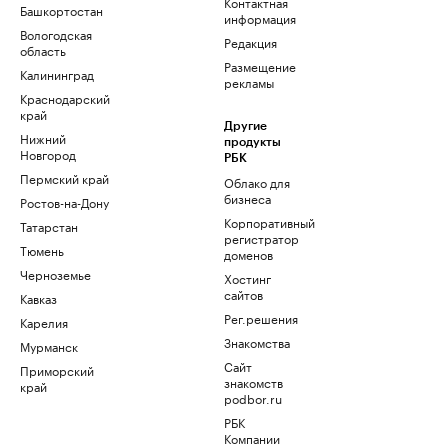
Контактная
Башкортостан
информация
Вологодская
Редакция
область
Размещение
Калининград
рекламы
Краснодарский
край
Другие
Нижний
продукты
Новгород
РБК
Пермский край
Облако для
бизнеса
Ростов-на-Дону
Корпоративный
Татарстан
регистратор
Тюмень
доменов
Черноземье
Хостинг
сайтов
Кавказ
Рег.решения
Карелия
Знакомства
Мурманск
Сайт
Приморский
знакомств
край
podbor.ru
РБК
Компании