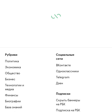
Рубрики
Социальные
сети
Политика
ВКонтакте
Экономика
Одноклассники
Общество
Telegram
Бизнес
Дзен
Технологии и
медиа
Финансы
Подписки
Скрыть баннеры
Биографии
на РБК
База знаний
Подписка на РБК