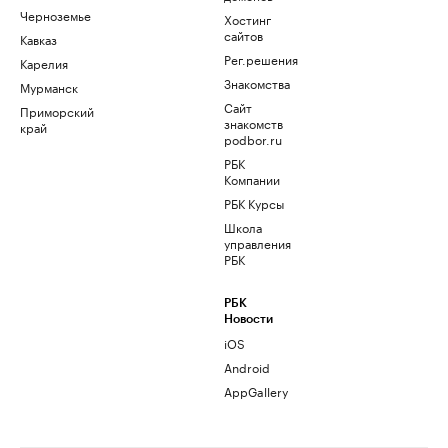
Черноземье
Хостинг
сайтов
Кавказ
Рег.решения
Карелия
Знакомства
Мурманск
Сайт
Приморский
знакомств
край
podbor.ru
РБК
Компании
РБК Курсы
Школа
управления
РБК
РБК
Новости
iOS
Android
AppGallery