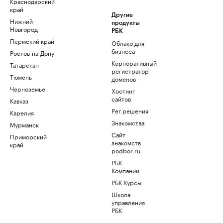
Краснодарский
край
Другие
Нижний
продукты
Новгород
РБК
Пермский край
Облако для
бизнеса
Ростов-на-Дону
Корпоративный
Татарстан
регистратор
Тюмень
доменов
Черноземье
Хостинг
сайтов
Кавказ
Рег.решения
Карелия
Знакомства
Мурманск
Сайт
Приморский
знакомств
край
podbor.ru
РБК
Компании
РБК Курсы
Школа
управления
РБК