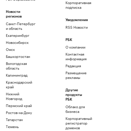
Корпоративная
подписка
Новости
регионов
Уведомления
Санкт-Петербург
RSS Новости
и область
Екатеринбург
РБК
Новосибирск
О компании
Омск
Контактная
Башкортостан
информация
Вологодская
Редакция
область
Размещение
Калининград
рекламы
Краснодарский
край
Другие
Нижний
продукты
Новгород
РБК
Пермский край
Облако для
бизнеса
Ростов-на-Дону
Корпоративный
Татарстан
регистратор
Тюмень
доменов