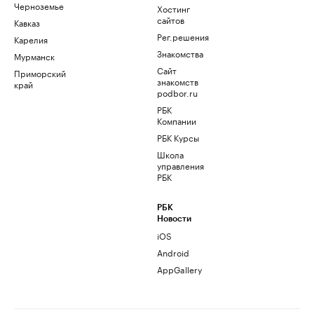
Черноземье
Хостинг
сайтов
Кавказ
Рег.решения
Карелия
Знакомства
Мурманск
Сайт
Приморский
знакомств
край
podbor.ru
РБК
Компании
РБК Курсы
Школа
управления
РБК
РБК
Новости
iOS
Android
AppGallery