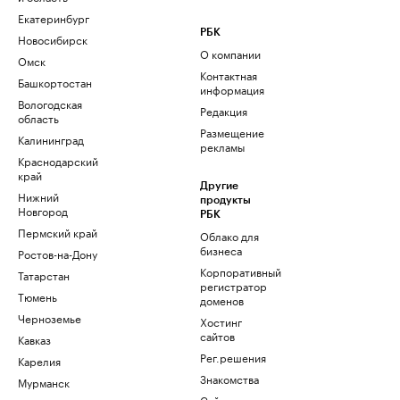
Екатеринбург
РБК
Новосибирск
О компании
Омск
Контактная
Башкортостан
информация
Вологодская
Редакция
область
Размещение
Калининград
рекламы
Краснодарский
край
Другие
Нижний
продукты
Новгород
РБК
Пермский край
Облако для
бизнеса
Ростов-на-Дону
Корпоративный
Татарстан
регистратор
Тюмень
доменов
Черноземье
Хостинг
сайтов
Кавказ
Рег.решения
Карелия
Знакомства
Мурманск
Сайт