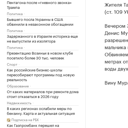
Пентагона после «гневного звонка»
Жителя Т
Трампа
(ст. 109 
Политика
Бывшего посла Украины в США
обвинили в незаконном обогащении
Вечером 
Политика
Денис Мур
Задержанного в Израиле историка еще
разрешен
не выпустили из изолятора
мальчика 
Политика
Презентацию Возиньи в новом клубе
Обвиняем
посетило более 30 тыс. человек
метрах от
Спорт
воды двух
Как российские бизнес-школы
пересобирают программы под новую
реальность
Вину Мура
Образование
От каких материалов при ремонте дома
стоит отказаться в 2026 году
Недвижимость
В каких регионах ослабили меры по
бензину. Карта и актуальная ситуация
Подписка на РБК
Как Газпромбанк перешел на