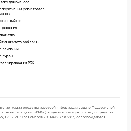
лако для бизнеса
рпоративный регистратор
менов
стинг сайтов
г.решения
акомства
йт знакомств podbor.ru
К Компании
К Курсы
ола управления РБК
регистрации средства массовой информации выдано Федеральной
и сетевого издания «РБК» (свидетельство о регистрации средства
ор) 03.12.2021 за номером ЭЛ №ФС77-82385) сопровождаются