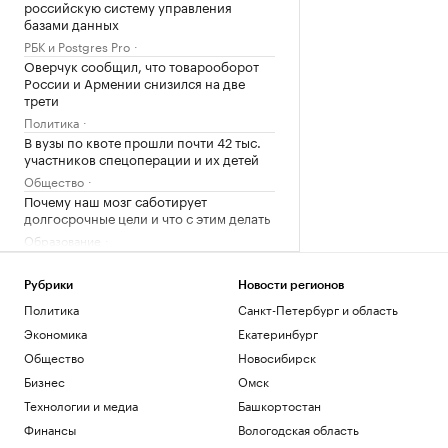
российскую систему управления
базами данных
РБК и Postgres Pro
Оверчук сообщил, что товарооборот
России и Армении снизился на две
трети
Политика
В вузы по квоте прошли почти 42 тыс.
участников спецоперации и их детей
Общество
Почему наш мозг саботирует
долгосрочные цели и что с этим делать
Образование
На НПЗ в Ярославской области возник
пожар после крупной атаки дронов
Рубрики
Новости регионов
Политика
Политика
Санкт-Петербург и область
Военная операция на Украине. Главное
Экономика
Екатеринбург
Политика
Общество
Новосибирск
ИИ компании Meta во время
тестирования взломал систему другой
Бизнес
Омск
компании
Технологии и медиа
Башкортостан
Технологии и медиа
Финансы
Вологодская область
В аэропортах Татарстана сняли