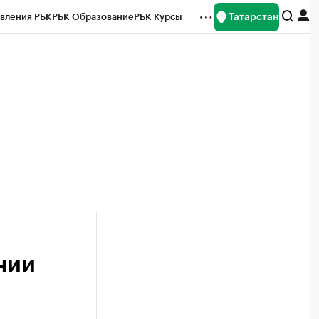
Татарстан
вления РБК
РБК Образование
РБК Курсы
рейтинги
Франшизы
Газета
ок наличной валюты
нии