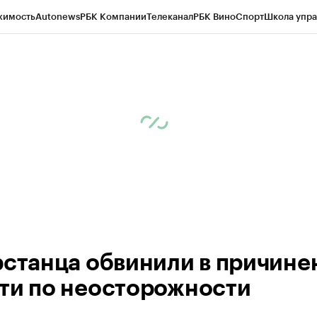
жимость
Autonews
РБК Компании
Телеканал
РБК Вино
Спорт
Школа упра
ипто
РБК Бизнес-среда
Дискуссионный клуб
Исследования
Кредитные 
рагентов
Политика
Экономика
Бизнес
Технологии и медиа
Финансы
Рын
рстанца обвинили в причине
ти по неосторожности