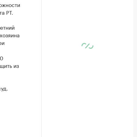
рожности
а РТ.
летний
 хозяина
ри
50
щить из
уд.