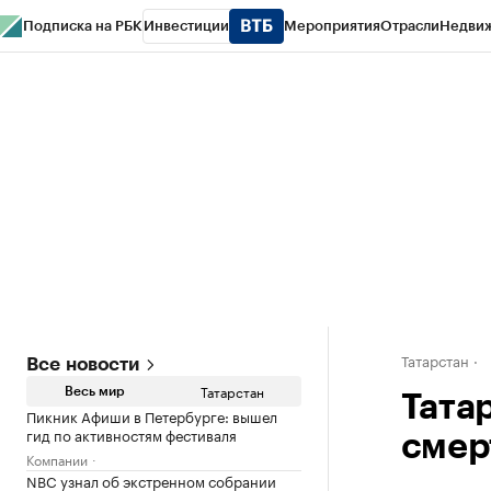
Подписка на РБК
Инвестиции
Мероприятия
Отрасли
Недви
РБК Life
Тренды
Визионеры
Национальные проекты
Город
Стиль
Кр
Спецпроекты СПб
Конференции СПб
Спецпроекты
Проверка конт
Татарстан
Все новости
Татарстан
Весь мир
Тата
Пикник Афиши в Петербурге: вышел
гид по активностям фестиваля
смер
Компании
NBC узнал об экстренном собрании