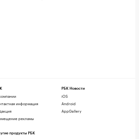
К
РБК Новости
компании
iOS
нтактная информация
Android
дакция
AppGallery
змещение рекламы
угие продукты РБК