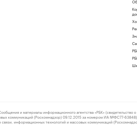
Об
Ко
до
Хо
Ре
Зн
Са
РБ
РБ
Шк
ения и материалы информационного агентства «РБК» (свидетельство о 
овых коммуникаций (Роскомнадзор) 09.12.2015 за номером ИА №ФС77-63848) 
 связи, информационных технологий и массовых коммуникаций (Роскомнадз