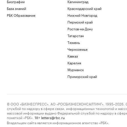
Биографии
Калининград
ограничения на полеты
База знаний
Краснодарский край
Татарстан
Отпуск без «сюрпризов»: пять вещей, о
РБК Образование
Нижний Новгород
которых туристы жалеют в аэропорту
Пермский край
РБК Компании
Ростов-на-Дону
11 мифов об ИИ в промышленности — и
Татарстан
как все устроено на практике
Тюмень
РБК и Yandex Cloud
Что такое Executive MBA и зачем
Черноземье
получать эту степень
Кавказ
Образование
Карелия
Суды и новые траты. Чем еще грозит
Мурманск
водителям запрет сверхвыплат по
ОСАГО
Приморский край
Авто
Загрузить еще
© ООО «БИЗНЕСПРЕСС», АО «РОСБИЗНЕСКОНСАЛТИНГ», 1995–2026. Сообщ
службой по надзору в сфере связи, информационных технологий и масс
массовой информации выдано Федеральной службой по надзору в сфере
пометкой «РБК».
letters@rbc.ru
18+
Владельцем сайта является информационное агентство «РБК».