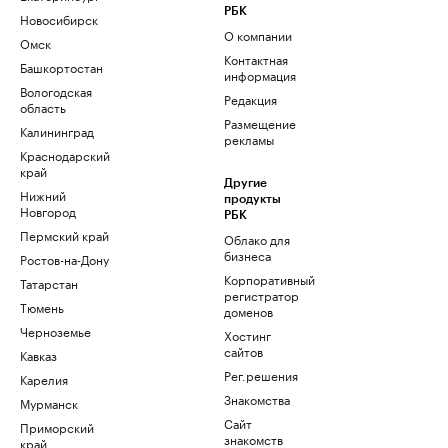
РБК
Новосибирск
О компании
Омск
Контактная
Башкортостан
информация
Вологодская
Редакция
область
Размещение
Калининград
рекламы
Краснодарский
край
Другие
Нижний
продукты
Новгород
РБК
Пермский край
Облако для
бизнеса
Ростов-на-Дону
Корпоративный
Татарстан
регистратор
Тюмень
доменов
Черноземье
Хостинг
сайтов
Кавказ
Рег.решения
Карелия
Знакомства
Мурманск
Сайт
Приморский
знакомств
край