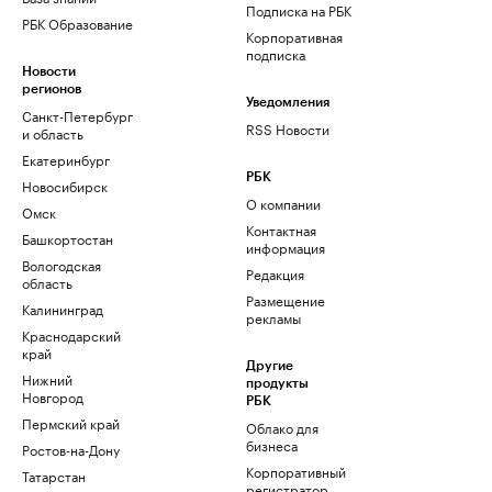
Подписка на РБК
РБК Образование
Корпоративная
подписка
Новости
регионов
Уведомления
Санкт-Петербург
RSS Новости
и область
Екатеринбург
РБК
Новосибирск
О компании
Омск
Контактная
Башкортостан
информация
Вологодская
Редакция
область
Размещение
Калининград
рекламы
Краснодарский
край
Другие
Нижний
продукты
Новгород
РБК
Пермский край
Облако для
бизнеса
Ростов-на-Дону
Корпоративный
Татарстан
регистратор