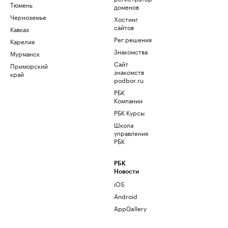
Тюмень
доменов
Черноземье
Хостинг
сайтов
Кавказ
Рег.решения
Карелия
Знакомства
Мурманск
Сайт
Приморский
знакомств
край
podbor.ru
РБК
Компании
РБК Курсы
Школа
управления
РБК
РБК
Новости
iOS
Android
AppGallery