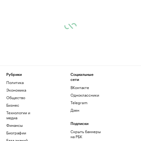
Рубрики
Социальные
сети
Политика
ВКонтакте
Экономика
Одноклассники
Общество
Telegram
Бизнес
Дзен
Технологии и
медиа
Финансы
Подписки
Скрыть баннеры
Биографии
на РБК
База знаний