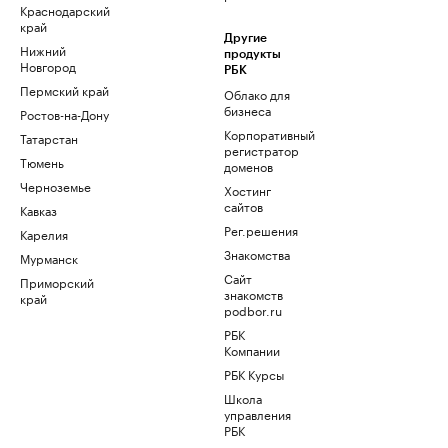
Краснодарский
край
Другие
Нижний
продукты
Новгород
РБК
Пермский край
Облако для
бизнеса
Ростов-на-Дону
Корпоративный
Татарстан
регистратор
Тюмень
доменов
Черноземье
Хостинг
сайтов
Кавказ
Рег.решения
Карелия
Знакомства
Мурманск
Сайт
Приморский
знакомств
край
podbor.ru
РБК
Компании
РБК Курсы
Школа
управления
РБК