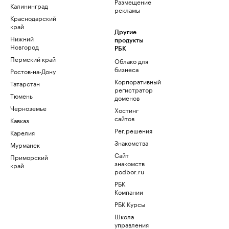
Размещение
Калининград
рекламы
Краснодарский
край
Другие
Нижний
продукты
Новгород
РБК
Пермский край
Облако для
бизнеса
Ростов-на-Дону
Корпоративный
Татарстан
регистратор
Тюмень
доменов
Черноземье
Хостинг
сайтов
Кавказ
Рег.решения
Карелия
Знакомства
Мурманск
Сайт
Приморский
знакомств
край
podbor.ru
РБК
Компании
РБК Курсы
Школа
управления