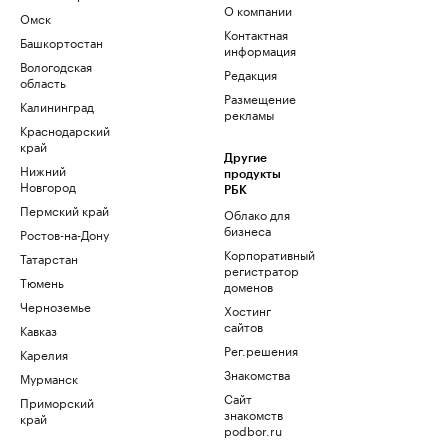
О компании
Омск
Контактная
Башкортостан
информация
Вологодская
Редакция
область
Размещение
Калининград
рекламы
Краснодарский
край
Другие
Нижний
продукты
Новгород
РБК
Пермский край
Облако для
бизнеса
Ростов-на-Дону
Корпоративный
Татарстан
регистратор
Тюмень
доменов
Черноземье
Хостинг
сайтов
Кавказ
Рег.решения
Карелия
Знакомства
Мурманск
Сайт
Приморский
знакомств
край
podbor.ru