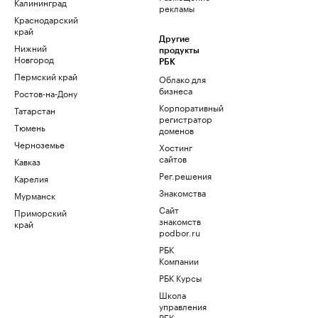
Калининград
рекламы
Краснодарский
край
Другие
Нижний
продукты
Новгород
РБК
Пермский край
Облако для
бизнеса
Ростов-на-Дону
Корпоративный
Татарстан
регистратор
Тюмень
доменов
Черноземье
Хостинг
сайтов
Кавказ
Рег.решения
Карелия
Знакомства
Мурманск
Сайт
Приморский
знакомств
край
podbor.ru
РБК
Компании
РБК Курсы
Школа
управления
РБК