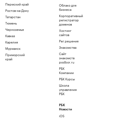
Пермский край
Облако для
бизнеса
Ростов-на-Дону
Корпоративный
Татарстан
регистратор
Тюмень
доменов
Черноземье
Хостинг
сайтов
Кавказ
Рег.решения
Карелия
Знакомства
Мурманск
Сайт
Приморский
знакомств
край
podbor.ru
РБК
Компании
РБК Курсы
Школа
управления
РБК
РБК
Новости
iOS