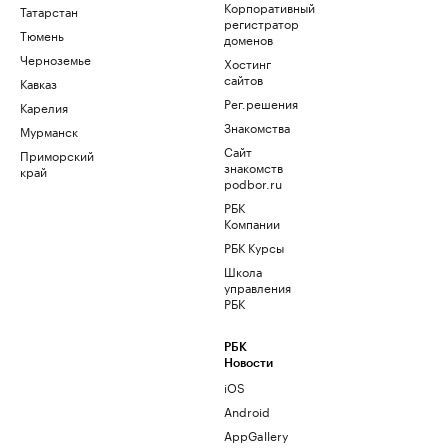
Корпоративный
Татарстан
регистратор
Тюмень
доменов
Черноземье
Хостинг
сайтов
Кавказ
Рег.решения
Карелия
Знакомства
Мурманск
Сайт
Приморский
знакомств
край
podbor.ru
РБК
Компании
РБК Курсы
Школа
управления
РБК
РБК
Новости
iOS
Android
AppGallery