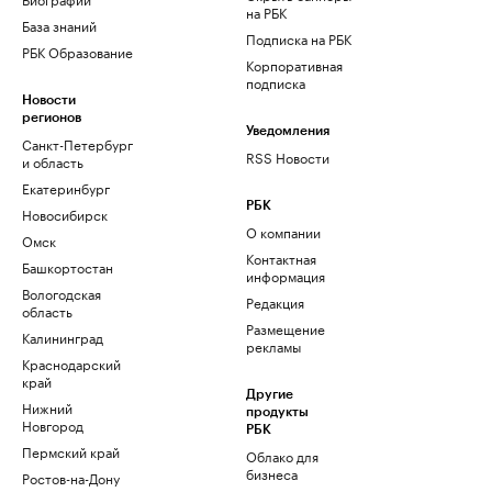
на РБК
База знаний
Подписка на РБК
РБК Образование
Корпоративная
подписка
Новости
регионов
Уведомления
Санкт-Петербург
RSS Новости
и область
Екатеринбург
РБК
Новосибирск
О компании
Омск
Контактная
Башкортостан
информация
Вологодская
Редакция
область
Размещение
Калининград
рекламы
Краснодарский
край
Другие
Нижний
продукты
Новгород
РБК
Пермский край
Облако для
бизнеса
Ростов-на-Дону