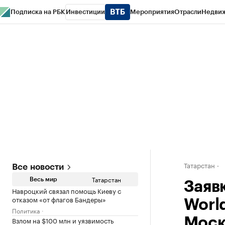
Подписка на РБК
Инвестиции
Мероприятия
Отрасли
Недви
РБК Life
Тренды
Визионеры
Национальные проекты
Город
Стиль
Кр
Спецпроекты СПб
Конференции СПб
Спецпроекты
Проверка конт
Татарстан
Все новости
Татарстан
Весь мир
Заяв
Навроцкий связал помощь Киеву с
отказом «от флагов Бандеры»
Worl
Политика
Взлом на $100 млн и уязвимость
Моск