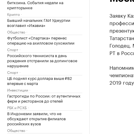
биткоина. События недели на
крипторынке
Крипто
Заявку Ка
Бывший начальник ГАИ Удмуртии
профессио
возглавил «Ижавиа»
презентую
Общество
Татарстан
Футболист «Спартака» перенес
операцию на ахилловом сухожилии
Голодец.
Спорт
РТ в Росс
Российского теннисиста в день
рождения отстранили за допинговое
нарушение
Напомним
Спорт
чемпионат
ЦБ поднял курс доллара выше ₽82
2019 году
впервые с марта
Инвестиции
Гастрогиды по России: от аутентичных
ферм и ресторанов до отелей
РБК и РСХБ
В Индонезии заявили, что не
обсуждают открытие филиалов
российских вузов
Общество