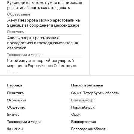
Руководителю тоже нужно планировать
развитие. 4 шага, как это сделать
Образование
Жену Невзорова заочно арестовали на
2 месяца за сбор денег в мессенджере
Политика
Авиаэксперты рассказали о
последствиях перехода самолетов на
сверхзвук
Технологии и медиа
Китай запустит первый регулярный
маршрут в Европу через Севморпуть
Бизнес
В первом московском «тучерезе» на
торги выставлена двушка за ₽32,6 млн
Рубрики
Новости регионов
Недвижимость
Политика
Санкт-Петербург и область
Курс евро на 07 августа
Экономика
Екатеринбург
EUR ЦБ: 94,84
+0,78
Общество
Новосибирск
Инвестиции
Бизнес
Омск
Курс доллара на 07 августа
USD ЦБ: 82,17
+0,76
Технологии и медиа
Башкортостан
Инвестиции
Финансы
Вологодская область
Лукашенко призвал белорусов