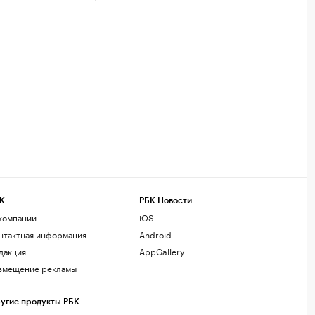
К
РБК Новости
компании
iOS
нтактная информация
Android
дакция
AppGallery
змещение рекламы
угие продукты РБК