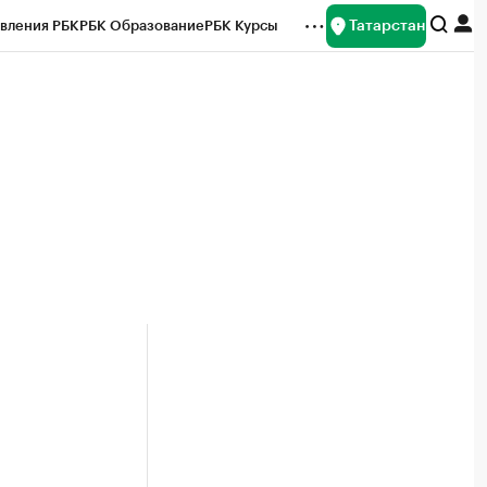
Татарстан
вления РБК
РБК Образование
РБК Курсы
рейтинги
Франшизы
Газета
ок наличной валюты