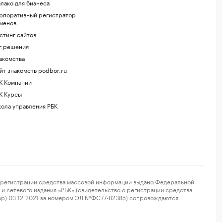
лако для бизнеса
рпоративный регистратор
менов
стинг сайтов
г.решения
акомства
йт знакомств podbor.ru
К Компании
К Курсы
ола управления РБК
регистрации средства массовой информации выдано Федеральной
и сетевого издания «РБК» (свидетельство о регистрации средства
ор) 03.12.2021 за номером ЭЛ №ФС77-82385) сопровождаются