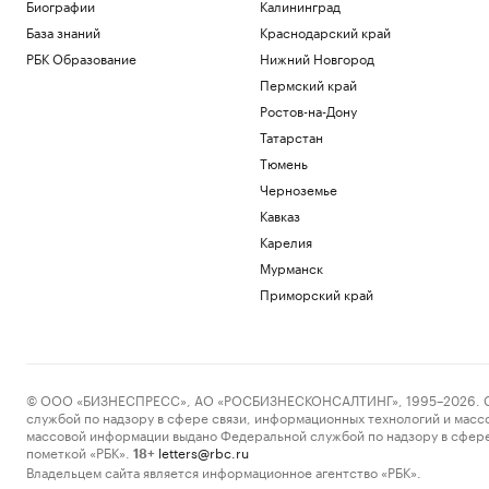
Биографии
Калининград
покупать пустующие дома в деревнях
База знаний
Краснодарский край
Общество
РБК Образование
Нижний Новгород
Степень MBA: что это такое и как ее
получить
Пермский край
Образование
Ростов-на-Дону
Шадаев заявил, что «Макс» будет в
Татарстан
России всегда
Тюмень
Общество
Орешкин рассказал, когда применять
Черноземье
ИИ неэффективно
Кавказ
Технологии и медиа
Карелия
Россиянка погибла на горнолыжном
Мурманск
курорте Шамони во Франции
Приморский край
Общество
Загрузить еще
© ООО «БИЗНЕСПРЕСС», АО «РОСБИЗНЕСКОНСАЛТИНГ», 1995–2026. Сообщ
службой по надзору в сфере связи, информационных технологий и масс
массовой информации выдано Федеральной службой по надзору в сфере
пометкой «РБК».
letters@rbc.ru
18+
Владельцем сайта является информационное агентство «РБК».