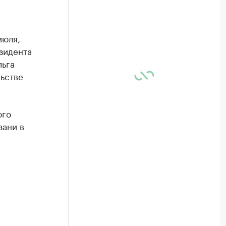
июля,
зидента
льга
ьстве
ого
зани в