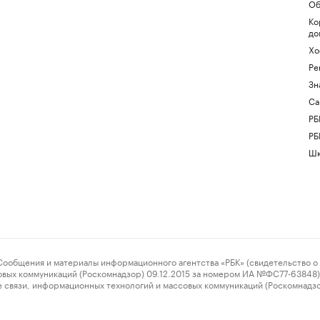
Об
Ко
до
Хо
Ре
Зн
Са
РБ
РБ
Шк
ения и материалы информационного агентства «РБК» (свидетельство о 
овых коммуникаций (Роскомнадзор) 09.12.2015 за номером ИА №ФС77-63848) 
 связи, информационных технологий и массовых коммуникаций (Роскомнадз