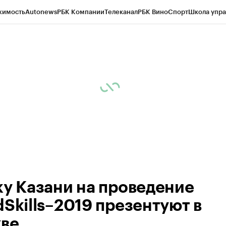
жимость
Autonews
РБК Компании
Телеканал
РБК Вино
Спорт
Школа упра
ипто
РБК Бизнес-среда
Дискуссионный клуб
Исследования
Кредитные 
рагентов
Политика
Экономика
Бизнес
Технологии и медиа
Финансы
Рын
ку Казани на проведение
dSkills–2019 презентуют в
ве