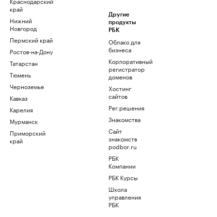
Краснодарский
край
Другие
Нижний
продукты
Новгород
РБК
Пермский край
Облако для
бизнеса
Ростов-на-Дону
Корпоративный
Татарстан
регистратор
Тюмень
доменов
Черноземье
Хостинг
сайтов
Кавказ
Рег.решения
Карелия
Знакомства
Мурманск
Сайт
Приморский
знакомств
край
podbor.ru
РБК
Компании
РБК Курсы
Школа
управления
РБК