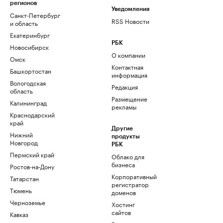
регионов
Уведомления
Санкт-Петербург
RSS Новости
и область
Екатеринбург
РБК
Новосибирск
О компании
Омск
Контактная
Башкортостан
информация
Вологодская
Редакция
область
Размещение
Калининград
рекламы
Краснодарский
край
Другие
Нижний
продукты
Новгород
РБК
Пермский край
Облако для
бизнеса
Ростов-на-Дону
Корпоративный
Татарстан
регистратор
Тюмень
доменов
Черноземье
Хостинг
сайтов
Кавказ