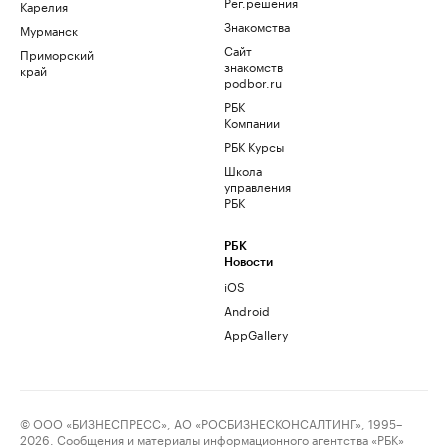
Рег.решения
Карелия
Знакомства
Мурманск
Сайт
Приморский
знакомств
край
podbor.ru
РБК
Компании
РБК Курсы
Школа
управления
РБК
РБК
Новости
iOS
Android
AppGallery
© ООО «БИЗНЕСПРЕСС», АО «РОСБИЗНЕСКОНСАЛТИНГ», 1995–
2026. Сообщения и материалы информационного агентства «РБК»