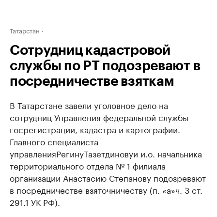
Татарстан
Сотрудниц кадастровой
службы по РТ подозревают в
посредничестве взяткам
В Татарстане завели уголовное дело на
сотрудниц Управления федеральной службы
госрегистрации, кадастра и картографии.
Г
лавного специалиста
управления
Регину
Тазетдинову
и и.о. начальника
территориального отдела № 1 филиала
организации Анастасию Степанову подозревают
в посредничестве взяточничеству (
п
. «а»
ч
. 3 ст.
291.1 УК РФ).