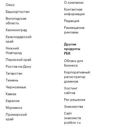
О компании
Омск
Контактная
Башкортостан
информация
Вологодская
Редакция
область
Размещение
Калининград
рекламы
Краснодарский
край
Другие
Нижний
продукты
Новгород
РБК
Пермский край
Облако для
бизнеса
Ростов-на-Дону
Корпоративный
Татарстан
регистратор
Тюмень
доменов
Черноземье
Хостинг
сайтов
Кавказ
Рег.решения
Карелия
Знакомства
Мурманск
Сайт
Приморский
знакомств
край
podbor.ru