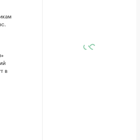
икам
ыс.
н»
ий
т в