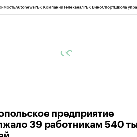
жимость
Autonews
РБК Компании
Телеканал
РБК Вино
Спорт
Школа упра
ипто
РБК Бизнес-среда
Дискуссионный клуб
Исследования
Кредитные 
рагентов
Политика
Экономика
Бизнес
Технологии и медиа
Финансы
Рын
опольское предприятие
лжало 39 работникам 540 ты
ей