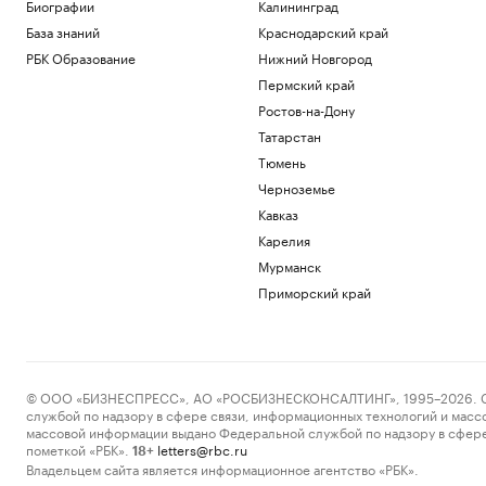
Что будет после принятия сенатом
Биографии
Калининград
билля Грэма о санкциях против России
База знаний
Краснодарский край
Политика
РБК Образование
Нижний Новгород
Минтруд раскрыл, кто получит право
Пермский край
на две пенсии
Ростов-на-Дону
Общество
Киты, тундра и космические пейзажи:
Татарстан
зачем ехать в восточную Арктику
Тюмень
РБК и УК Первая
Черноземье
Лукашенко рассказал, зачем
Кавказ
Белоруссия открыла границы для
граждан ЕС
Карелия
Политика
Мурманск
Сын Зинедина Зидана подписал
Приморский край
контракт с «Леганесом» на один год
Спорт
Загрузить еще
© ООО «БИЗНЕСПРЕСС», АО «РОСБИЗНЕСКОНСАЛТИНГ», 1995–2026. Сообщ
службой по надзору в сфере связи, информационных технологий и масс
массовой информации выдано Федеральной службой по надзору в сфере
пометкой «РБК».
letters@rbc.ru
18+
Владельцем сайта является информационное агентство «РБК».