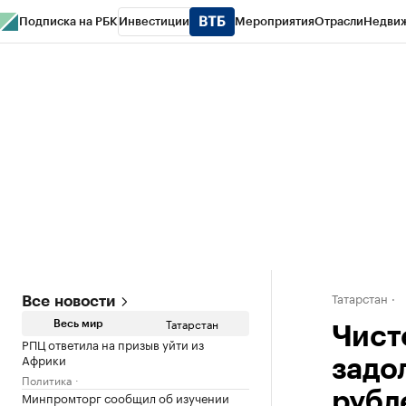
Подписка на РБК
Инвестиции
Мероприятия
Отрасли
Недви
РБК Life
Тренды
Визионеры
Национальные проекты
Город
Стиль
Кр
Спецпроекты СПб
Конференции СПб
Спецпроекты
Проверка конт
Татарстан
Все новости
Татарстан
Весь мир
Чист
РПЦ ответила на призыв уйти из
Африки
задо
Политика
Минпромторг сообщил об изучении
рубл