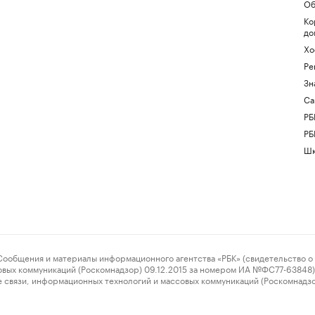
Об
Ко
до
Хо
Ре
Зн
Са
РБ
РБ
Шк
ения и материалы информационного агентства «РБК» (свидетельство о 
овых коммуникаций (Роскомнадзор) 09.12.2015 за номером ИА №ФС77-63848) 
 связи, информационных технологий и массовых коммуникаций (Роскомнадз