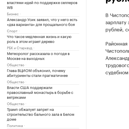
властями идей по поддержке селлеров
WB
Бизнес
В Чистоп
Александр Усик заявил, что у него есть
зарплату 
«два варианта» для прощального боя
рублей, 
Спорт
Что такое медленная жизнь и какую
роль в этом играет дерево
Районная
РБК и Старквуд
Чистопол
Метеоролог рассказала о погоде в
Александ
Москве на выходных
трудового
Общество
Глава ВЦИОМ объяснил, почему
судебном
абитуриенты стали прагматичнее
Общество
Власти США поддержали
православный монастырь в борьбе с
ветряками
Общество
Трамп обжалует запрет на
строительство бального зала в Белом
доме
Политика