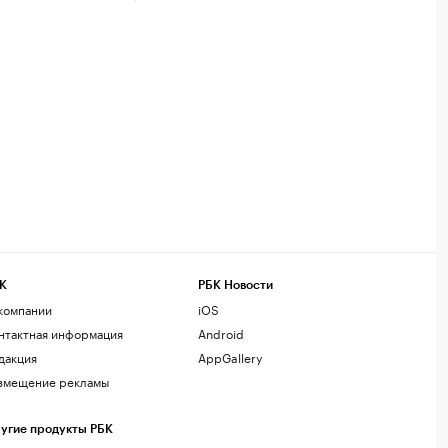
К
РБК Новости
компании
iOS
нтактная информация
Android
дакция
AppGallery
змещение рекламы
угие продукты РБК