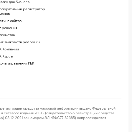
лако для бизнеса
рпоративный регистратор
менов
стинг сайтов
г.решения
акомства
йт знакомств podbor.ru
К Компании
К Курсы
ола управления РБК
регистрации средства массовой информации выдано Федеральной
и сетевого издания «РБК» (свидетельство о регистрации средства
ор) 03.12.2021 за номером ЭЛ №ФС77-82385) сопровождаются