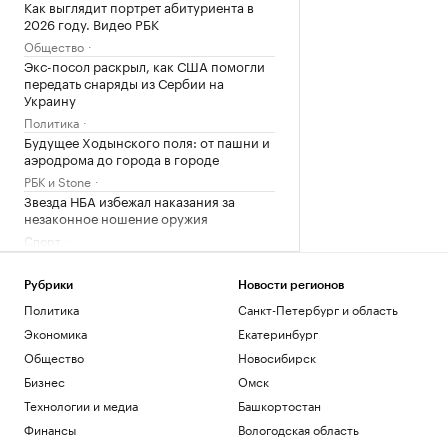
Как выглядит портрет абитуриента в
2026 году. Видео РБК
Общество
Экс-посол раскрыл, как США помогли
передать снаряды из Сербии на
Украину
Политика
Будущее Ходынского поля: от пашни и
аэродрома до города в городе
РБК и Stone
Звезда НБА избежал наказания за
незаконное ношение оружия
Спорт
Силы ПВО сбили 75 БПЛА над
регионами России за 12 часов
Рубрики
Новости регионов
Политика
Политика
Санкт-Петербург и область
Погранслужба Финляндии пресекла
Экономика
Екатеринбург
канал нелегальной миграции из
Прибалтики
Общество
Новосибирск
Общество
Бизнес
Омск
Главное за неделю за 3 минуты.
Технологии и медиа
Башкортостан
Видеоитоги РБК
Финансы
Вологодская область
Подписка на РБК