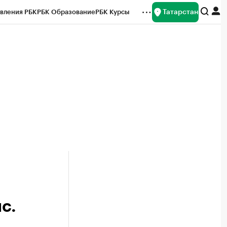
Татарстан
вления РБК
РБК Образование
РБК Курсы
рейтинги
Франшизы
Газета
ок наличной валюты
с.