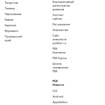
Корпоративный
Татарстан
регистратор
Тюмень
доменов
Черноземье
Хостинг
сайтов
Кавказ
Рег.решения
Карелия
Знакомства
Мурманск
Сайт
Приморский
знакомств
край
podbor.ru
РБК
Компании
РБК Курсы
Школа
управления
РБК
РБК
Новости
iOS
Android
AppGallery