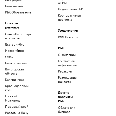
на РБК
База знаний
Подписка на РБК
РБК Образование
Корпоративная
подписка
Новости
регионов
Уведомления
Санкт-Петербург
RSS Новости
и область
Екатеринбург
РБК
Новосибирск
О компании
Омск
Контактная
Башкортостан
информация
Вологодская
Редакция
область
Размещение
Калининград
рекламы
Краснодарский
край
Другие
Нижний
продукты
Новгород
РБК
Пермский край
Облако для
бизнеса
Ростов-на-Дону