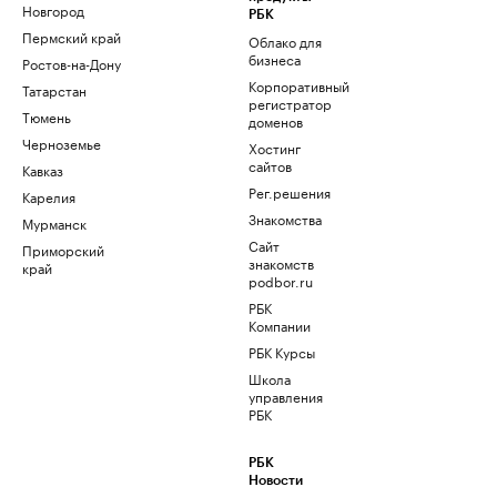
Новгород
РБК
Пермский край
Облако для
бизнеса
Ростов-на-Дону
Корпоративный
Татарстан
регистратор
Тюмень
доменов
Черноземье
Хостинг
сайтов
Кавказ
Рег.решения
Карелия
Знакомства
Мурманск
Сайт
Приморский
знакомств
край
podbor.ru
РБК
Компании
РБК Курсы
Школа
управления
РБК
РБК
Новости