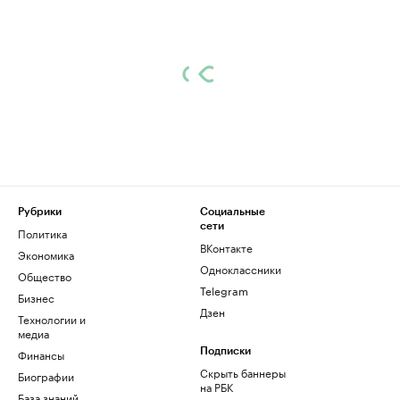
Рубрики
Социальные
сети
Политика
ВКонтакте
Экономика
Одноклассники
Общество
Telegram
Бизнес
Дзен
Технологии и
медиа
Финансы
Подписки
Скрыть баннеры
Биографии
на РБК
База знаний