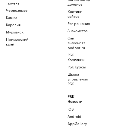
Тюмень
доменов
Черноземье
Хостинг
сайтов
Кавказ
Рег.решения
Карелия
Знакомства
Мурманск
Сайт
Приморский
знакомств
край
podbor.ru
РБК
Компании
РБК Курсы
Школа
управления
РБК
РБК
Новости
iOS
Android
AppGallery