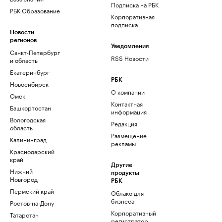
Подписка на РБК
РБК Образование
Корпоративная
подписка
Новости
регионов
Уведомления
Санкт-Петербург
RSS Новости
и область
Екатеринбург
РБК
Новосибирск
О компании
Омск
Контактная
Башкортостан
информация
Вологодская
Редакция
область
Размещение
Калининград
рекламы
Краснодарский
край
Другие
Нижний
продукты
Новгород
РБК
Пермский край
Облако для
бизнеса
Ростов-на-Дону
Корпоративный
Татарстан
регистратор