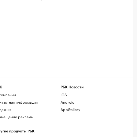
К
РБК Новости
компании
iOS
нтактная информация
Android
дакция
AppGallery
змещение рекламы
угие продукты РБК