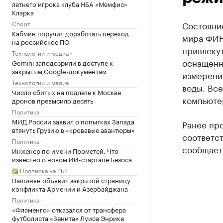
летнего игрока клуба НБА «Мемфис»
Кларка
Спорт
Состояние
Кабмин поручил доработать переход
мира ФИНА
на российское ПО
привлеку
Технологии и медиа
оснащенн
Gemini заподозрили в доступе к
закрытым Google-документам
измерени
Технологии и медиа
воды. Вс
Число сбитых на подлете к Москве
компьюте
дронов превысило десять
Политика
МИД России заявил о попытках Запада
Ранее про
втянуть Грузию в «кровавые авантюры»
соответс
Политика
сообщает
Инженер по имени Прометей. Что
известно о новом ИИ-стартапе Безоса
Подписка на РБК
Пашинян объявил закрытой страницу
конфликта Армении и Азербайджана
Политика
«Фламенго» отказался от трансфера
футболиста «Зенита» Луиса Энрике