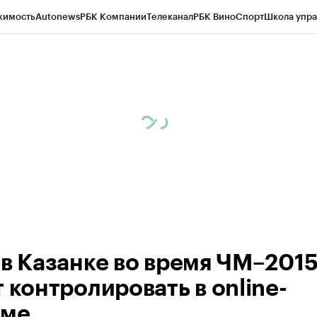
жимость
Autonews
РБК Компании
Телеканал
РБК Вино
Спорт
Школа упра
ипто
РБК Бизнес-среда
Дискуссионный клуб
Исследования
Кредитные 
рагентов
Политика
Экономика
Бизнес
Технологии и медиа
Финансы
Рын
 в Казанке во время ЧМ–201
 контролировать в online-
име