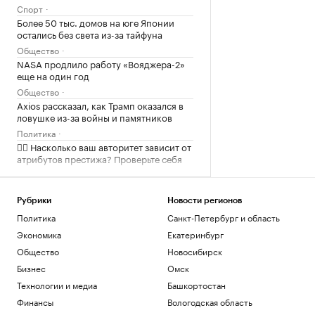
Спорт
Более 50 тыс. домов на юге Японии
остались без света из-за тайфуна
Общество
NASA продлило работу «Вояджера-2»
еще на один год
Общество
Axios рассказал, как Трамп оказался в
ловушке из-за войны и памятников
Политика
✍🏻 Насколько ваш авторитет зависит от
атрибутов престижа? Проверьте себя
FT узнала об «убежище от
апокалипсиса» в Аргентине для IT-
Рубрики
Новости регионов
миллиардеров
Политика
Санкт-Петербург и область
Общество
Экономика
Екатеринбург
Как Петербургская биржа влияет на
Общество
Новосибирск
бизнес и экономику
Бизнес
Омск
РБК и Петербургская Биржа
Тренер сборной сообщил, кто заменит
Технологии и медиа
Башкортостан
Мельникову и других лидеров на ЧЕ
Финансы
Вологодская область
Спорт