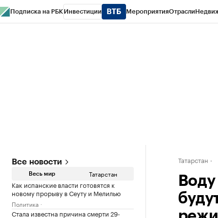
Подписка на РБК
Инвестиции
Мероприятия
Отрасли
Недви
РБК Life
Тренды
Визионеры
Национальные проекты
Город
Стиль
Кр
Спецпроекты СПб
Конференции СПб
Спецпроекты
Проверка конт
Татарстан
Все новости
Татарстан
Весь мир
Воду
Как испанские власти готовятся к
новому прорыву в Сеуту и Мелилью
будут
Политика
Стала известна причина смерти 29-
реж