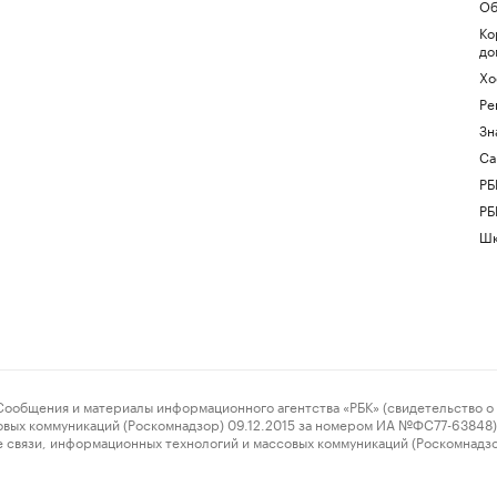
Об
Ко
до
Хо
Ре
Зн
Са
РБ
РБ
Шк
ения и материалы информационного агентства «РБК» (свидетельство о 
овых коммуникаций (Роскомнадзор) 09.12.2015 за номером ИА №ФС77-63848) 
 связи, информационных технологий и массовых коммуникаций (Роскомнадз