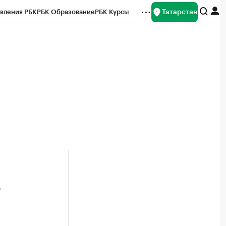
Татарстан
вления РБК
РБК Образование
РБК Курсы
рейтинги
Франшизы
Газета
ок наличной валюты
5