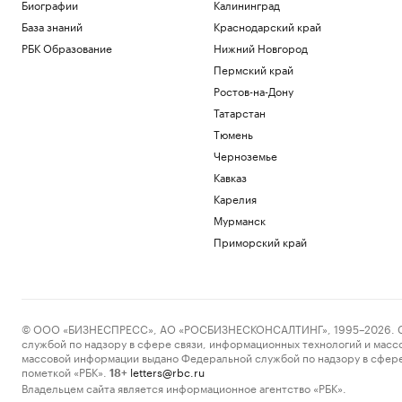
Биографии
Калининград
✍🏻 Сколько вам стоит привычка искать
База знаний
Краснодарский край
идеальное решение? Проверьте себя
РБК Образование
Нижний Новгород
Из крайности в крайности: как ведут
Пермский край
себя конфликтные личности
Ростов-на-Дону
Подписка на РБК
Татарстан
Мозги для робота. Как создание
физического ИИ стало трендом для
Тюмень
стартапов
Черноземье
Подписка на РБК
Кавказ
Два мирных жителя погибли после атак
Карелия
дронов в Белгородской области
Мурманск
Политика
Приморский край
Загрузить еще
© ООО «БИЗНЕСПРЕСС», АО «РОСБИЗНЕСКОНСАЛТИНГ», 1995–2026. Сообщ
службой по надзору в сфере связи, информационных технологий и масс
массовой информации выдано Федеральной службой по надзору в сфере
пометкой «РБК».
letters@rbc.ru
18+
Владельцем сайта является информационное агентство «РБК».