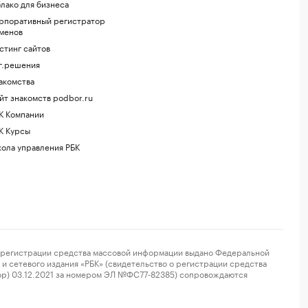
лако для бизнеса
рпоративный регистратор
менов
стинг сайтов
г.решения
акомства
йт знакомств podbor.ru
К Компании
К Курсы
ола управления РБК
регистрации средства массовой информации выдано Федеральной
и сетевого издания «РБК» (свидетельство о регистрации средства
ор) 03.12.2021 за номером ЭЛ №ФС77-82385) сопровождаются