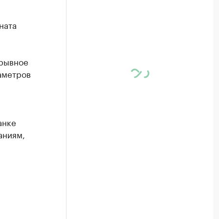
ната
ерывное
аметров
анке
аниям,