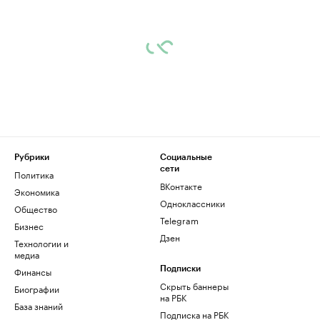
Рубрики
Социальные
сети
Политика
ВКонтакте
Экономика
Одноклассники
Общество
Telegram
Бизнес
Дзен
Технологии и
медиа
Финансы
Подписки
Скрыть баннеры
Биографии
на РБК
База знаний
Подписка на РБК