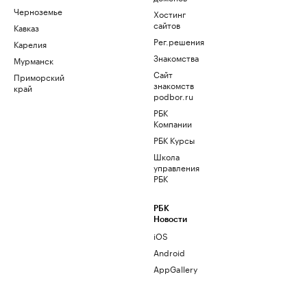
Черноземье
Хостинг
сайтов
Кавказ
Рег.решения
Карелия
Знакомства
Мурманск
Сайт
Приморский
знакомств
край
podbor.ru
РБК
Компании
РБК Курсы
Школа
управления
РБК
РБК
Новости
iOS
Android
AppGallery