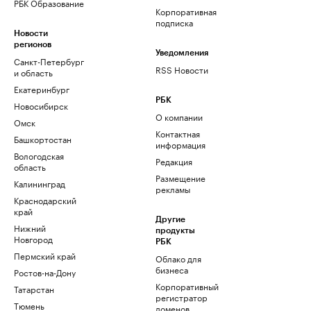
РБК Образование
Корпоративная
подписка
Новости
регионов
Уведомления
Санкт-Петербург
RSS Новости
и область
Екатеринбург
РБК
Новосибирск
О компании
Омск
Контактная
Башкортостан
информация
Вологодская
Редакция
область
Размещение
Калининград
рекламы
Краснодарский
край
Другие
Нижний
продукты
Новгород
РБК
Пермский край
Облако для
бизнеса
Ростов-на-Дону
Корпоративный
Татарстан
регистратор
Тюмень
доменов