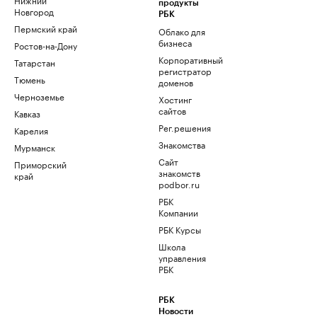
продукты
Новгород
РБК
Пермский край
Облако для
бизнеса
Ростов-на-Дону
Корпоративный
Татарстан
регистратор
Тюмень
доменов
Черноземье
Хостинг
сайтов
Кавказ
Рег.решения
Карелия
Знакомства
Мурманск
Сайт
Приморский
знакомств
край
podbor.ru
РБК
Компании
РБК Курсы
Школа
управления
РБК
РБК
Новости