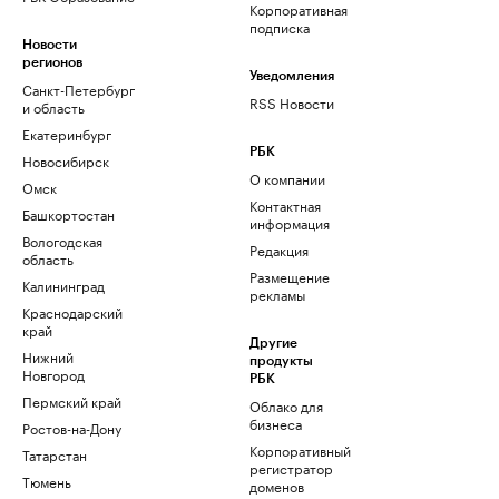
Корпоративная
подписка
Новости
регионов
Уведомления
Санкт-Петербург
RSS Новости
и область
Екатеринбург
РБК
Новосибирск
О компании
Омск
Контактная
Башкортостан
информация
Вологодская
Редакция
область
Размещение
Калининград
рекламы
Краснодарский
край
Другие
Нижний
продукты
Новгород
РБК
Пермский край
Облако для
бизнеса
Ростов-на-Дону
Корпоративный
Татарстан
регистратор
Тюмень
доменов