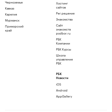
Черноземье
Хостинг
сайтов
Кавказ
Рег.решения
Карелия
Знакомства
Мурманск
Сайт
Приморский
знакомств
край
podbor.ru
РБК
Компании
РБК Курсы
Школа
управления
РБК
РБК
Новости
iOS
Android
AppGallery