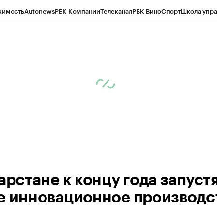
жимость
Autonews
РБК Компании
Телеканал
РБК Вино
Спорт
Школа упра
ипто
РБК Бизнес-среда
Дискуссионный клуб
Исследования
Кредитные 
рагентов
Политика
Экономика
Бизнес
Технологии и медиа
Финансы
Рын
арстане к концу года запуст
е инновационное производс