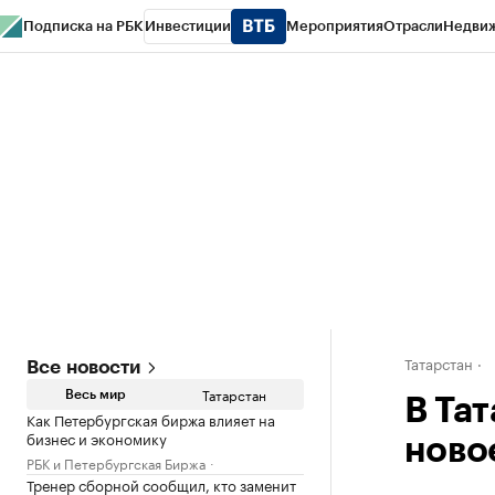
Подписка на РБК
Инвестиции
Мероприятия
Отрасли
Недви
РБК Life
Тренды
Визионеры
Национальные проекты
Город
Стиль
Кр
Спецпроекты СПб
Конференции СПб
Спецпроекты
Проверка конт
Татарстан
Все новости
Татарстан
Весь мир
В Тат
Как Петербургская биржа влияет на
бизнес и экономику
ново
РБК и Петербургская Биржа
Тренер сборной сообщил, кто заменит