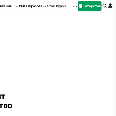
Татарстан
вления РБК
РБК Образование
РБК Курсы
рейтинги
Франшизы
Газета
ок наличной валюты
ят
тво