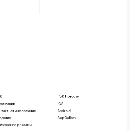
К
РБК Новости
компании
iOS
нтактная информация
Android
дакция
AppGallery
змещение рекламы