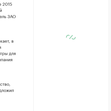
е 2015
й
ель ЗАО
ает, в
я
тры для
мпания
ство,
едложил