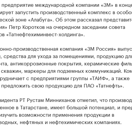
 предприятие международной компании «3М» в конц
ирует запустить производственный комплекс в особо
ской зоне «Алабуга». Об этом рассказал представит
ия» Петр Коротков на очередном заседании совета
ов «Татнефтехиминвест-холдинга».
онно-производственная компания «3М Россия» выпуск
, средства для ухода за помещениями, продукцию дл
нта, антикоррозионные покрытия, керамические филь
 скважин, маркеры для подземных коммуникаций. Ко
рудничает с предприятиями группы «ТАИФ», а также
 предложить свою продукцию для ПАО «Татнефть».
идента РТ Рустам Минниханов отметил, что производ
нное в Татарстане, имеет большой потенциал, и пр
 изучить возможности применения продукции в
водных, нефтяных и нефтехимических компаниях.