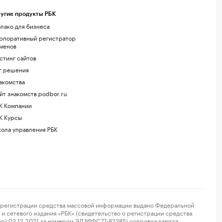
угие продукты РБК
лако для бизнеса
рпоративный регистратор
менов
стинг сайтов
г.решения
акомства
йт знакомств podbor.ru
К Компании
К Курсы
ола управления РБК
регистрации средства массовой информации выдано Федеральной
и сетевого издания «РБК» (свидетельство о регистрации средства
ор) 03.12.2021 за номером ЭЛ №ФС77-82385) сопровождаются