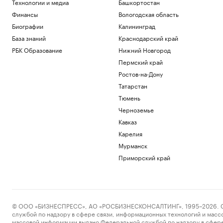
Технологии и медиа
Башкортостан
США
Политика
Финансы
Вологодская область
Как облигационный долг помог решить
Биографии
Калининград
задачи реального бизнеса. Кейсы
База знаний
Краснодарский край
РБК и МСП Банк
РБК Образование
Нижний Новгород
Глава Адыгеи рассказал о последствиях
атаки БПЛА
Пермский край
Политика
Ростов-на-Дону
Генеалогический бум: почему люди
Татарстан
массово увлеклись семейной историей
Тюмень
Подписка на РБК
Черноземье
Почему инвесторы выбирают офисы в
оживленных районах Москвы
Кавказ
РБК и Upside
Карелия
Мурманск
Загрузить еще
Приморский край
© ООО «БИЗНЕСПРЕСС», АО «РОСБИЗНЕСКОНСАЛТИНГ», 1995–2026. Сообщ
службой по надзору в сфере связи, информационных технологий и масс
массовой информации выдано Федеральной службой по надзору в сфере