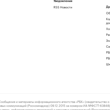
Уведомления
RSS Новости
Др
Об
Ко
до
Хо
Ре
Зн
Са
РБ
РБ
Шк
ения и материалы информационного агентства «РБК» (свидетельство о 
овых коммуникаций (Роскомнадзор) 09.12.2015 за номером ИА №ФС77-63848) 
 связи, информационных технологий и массовых коммуникаций (Роскомнадз