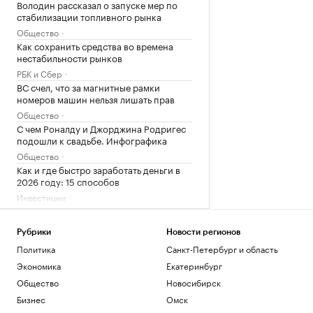
Володин рассказал о запуске мер по
стабилизации топливного рынка
Общество
Как сохранить средства во времена
нестабильности рынков
РБК и Сбер
ВС счел, что за магнитные рамки
номеров машин нельзя лишать прав
Общество
С чем Роналду и Джорджина Родригес
подошли к свадьбе. Инфографика
Общество
Как и где быстро заработать деньги в
2026 году: 15 способов
Инвестиции
Осенние каникулы у школьников в
новом учебном году будут дольше
зимних
Рубрики
Новости регионов
Политика
Санкт-Петербург и область
Общество
Ученые нашли неожиданную связь
Экономика
Екатеринбург
между кофе и здоровьем печени
Общество
Новосибирск
Подписка на РБК
Бизнес
Омск
NYT узнала, какого лидера Кубы ищут