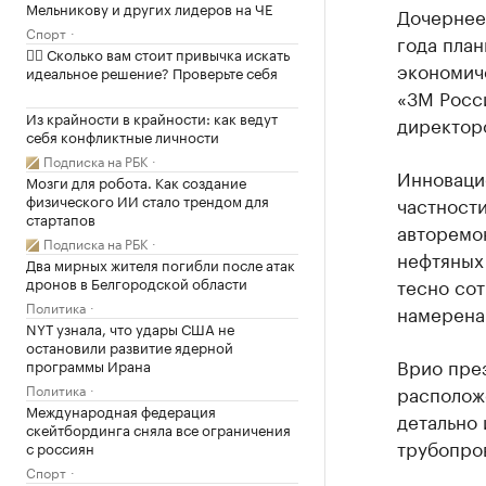
Мельникову и других лидеров на ЧЕ
Дочернее
Спорт
года план
✍🏻 Сколько вам стоит привычка искать
экономиче
идеальное решение? Проверьте себя
«3М Росс
Из крайности в крайности: как ведут
директор
себя конфликтные личности
Подписка на РБК
Инноваци
Мозги для робота. Как создание
физического ИИ стало трендом для
частности
стартапов
авторемо
Подписка на РБК
нефтяных
Два мирных жителя погибли после атак
дронов в Белгородской области
тесно сот
Политика
намерена
NYT узнала, что удары США не
остановили развитие ядерной
Врио през
программы Ирана
Политика
расположе
Международная федерация
детально
скейтбординга сняла все ограничения
трубопро
с россиян
Спорт