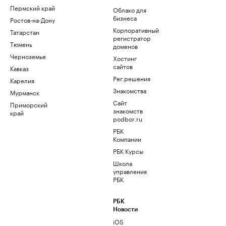
Пермский край
Облако для
бизнеса
Ростов-на-Дону
Корпоративный
Татарстан
регистратор
Тюмень
доменов
Черноземье
Хостинг
сайтов
Кавказ
Рег.решения
Карелия
Знакомства
Мурманск
Сайт
Приморский
знакомств
край
podbor.ru
РБК
Компании
РБК Курсы
Школа
управления
РБК
РБК
Новости
iOS