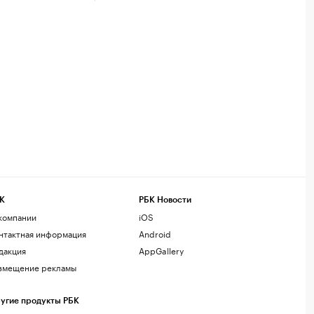
К
РБК Новости
компании
iOS
нтактная информация
Android
дакция
AppGallery
змещение рекламы
угие продукты РБК