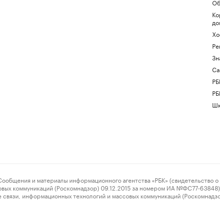
Об
Ко
до
Хо
Ре
Зн
Са
РБ
РБ
Шк
ения и материалы информационного агентства «РБК» (свидетельство о 
овых коммуникаций (Роскомнадзор) 09.12.2015 за номером ИА №ФС77-63848) 
 связи, информационных технологий и массовых коммуникаций (Роскомнадз