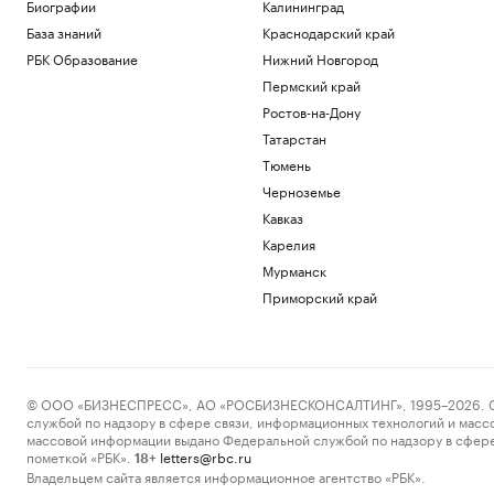
Пресс-релиз
Биографии
Калининград
Военная операция на Украине. Главное
База знаний
Краснодарский край
Политика
РБК Образование
Нижний Новгород
«Билайн» расширил транспортную сеть
Пермский край
между дата-центрами Москвы
Ростов-на-Дону
Отрасли
Татарстан
В Армении назвали необоснованными
ограничения на экспорт в Россию
Тюмень
Политика
Черноземье
У Колизея раскопали «казармы
Кавказ
древнеримских пожарных».
Фотографии
Карелия
Общество
Мурманск
Генпрокуратура признала
Приморский край
нежелательным фонд Human Rights
Foundation
Политика
Загрузить еще
© ООО «БИЗНЕСПРЕСС», АО «РОСБИЗНЕСКОНСАЛТИНГ», 1995–2026. Сообщ
службой по надзору в сфере связи, информационных технологий и масс
массовой информации выдано Федеральной службой по надзору в сфере
пометкой «РБК».
letters@rbc.ru
18+
Владельцем сайта является информационное агентство «РБК».