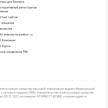
лако для бизнеса
рпоративный регистратор
менов
стинг сайтов
г.решения
акомства
йт знакомств podbor.ru
К Компании
К Курсы
ола управления РБК
регистрации средства массовой информации выдано Федеральной
и сетевого издания «РБК» (свидетельство о регистрации средства
ор) 03.12.2021 за номером ЭЛ №ФС77-82385) сопровождаются