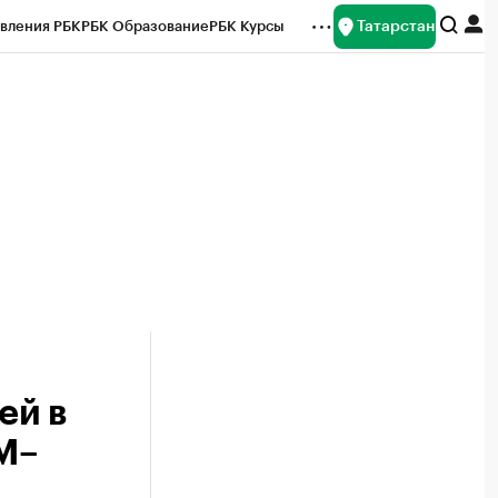
Татарстан
вления РБК
РБК Образование
РБК Курсы
рейтинги
Франшизы
Газета
ок наличной валюты
ей в
М–