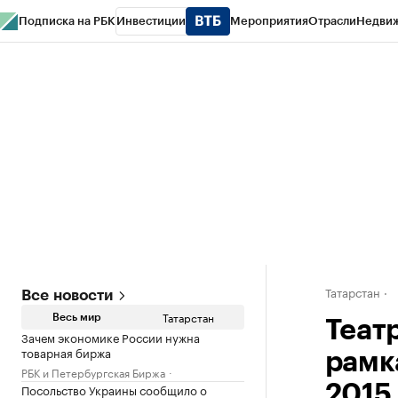
Подписка на РБК
Инвестиции
Мероприятия
Отрасли
Недви
РБК Life
Тренды
Визионеры
Национальные проекты
Город
Стиль
Кр
Спецпроекты СПб
Конференции СПб
Спецпроекты
Проверка конт
Татарстан
Все новости
Татарстан
Весь мир
Теат
Зачем экономике России нужна
товарная биржа
рамк
РБК и Петербургская Биржа
Посольство Украины сообщило о
2015