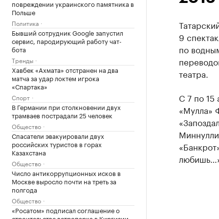
повреждении украинского памятника в
Польше
Политика
Татарский
Бывший сотрудник Google запустил
9 спекта
сервис, пародирующий работу чат-
по водны
бота
переводо
Тренды
Хавбек «Ахмата» отстранен на два
театра.
матча за удар локтем игрока
«Спартака»
С 7 по 15
Спорт
В Германии при столкновении двух
«Мулла» Ф
трамваев пострадали 25 человек
«Запоздал
Общество
Миннулли
Спасатели эвакуировали двух
российских туристов в горах
«Банкрот»
Казахстана
любишь…»
Общество
Число антикоррупционных исков в
Москве выросло почти на треть за
полгода
Общество
«Росатом» подписал соглашение о
строительстве ветропарка в Киргизии