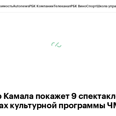
жимость
Autonews
РБК Компании
Телеканал
РБК Вино
Спорт
Школа упра
ипто
РБК Бизнес-среда
Дискуссионный клуб
Исследования
Кредитные 
рагентов
Политика
Экономика
Бизнес
Технологии и медиа
Финансы
Рын
р Камала покажет 9 спектакл
ах культурной программы Ч