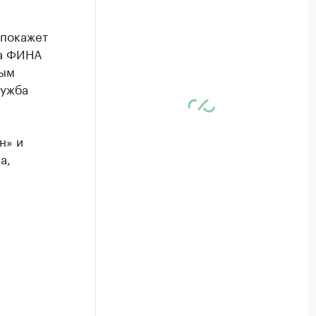
 покажет
ра ФИНА
ным
лужба
н» и
а,