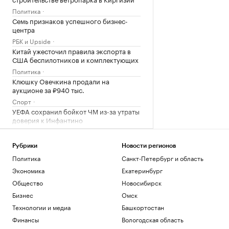
Политика
Семь признаков успешного бизнес-
центра
РБК и Upside
Китай ужесточил правила экспорта в
США беспилотников и комплектующих
Политика
Клюшку Овечкина продали на
аукционе за ₽940 тыс.
Спорт
УЕФА сохранил бойкот ЧМ из-за утраты
доверия к Инфантино
Спорт
В каких регионах ослабили меры по
Рубрики
Новости регионов
бензину. Карта и актуальная ситуация
Политика
Санкт-Петербург и область
Подписка на РБК
Экономика
Екатеринбург
В Wildberries рассказали, как
предпринимателям подтвердить ущерб
Общество
Новосибирск
от атак
Бизнес
Омск
Бизнес
Технологии и медиа
Башкортостан
В бизнес-центре «Адмирал» в Южном
порту залит первый куб бетона
Финансы
Вологодская область