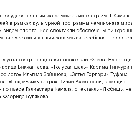
 государственный академический театр им. Г.Камала
клей в рамках культурной программы чемпионата ми
м видам спорта. Все спектакли обеспечены синхрон
м на русский и английский языки, сообщает пресс-с
 августа театр представит спектакли «Ходжа Насретди
арида Бикчантаева, «Голубая шаль» Карима Тинчурин
ое лето» Ильгиза Зайниева, «Зятья Гэргэри» Туфана
на, «Под музыку ветра» Лилии Ахметовой, комедию
 по пьесе Галиаскара Камала, спектакль «Любишь, не
 Флорида Булякова.