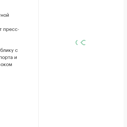
тной
т пресс-
блику с
порта и
соком