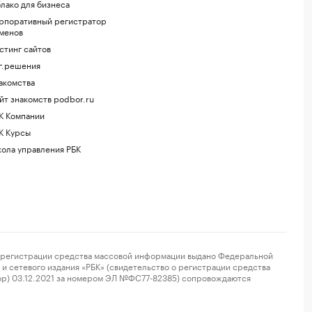
лако для бизнеса
рпоративный регистратор
менов
стинг сайтов
г.решения
акомства
йт знакомств podbor.ru
К Компании
К Курсы
ола управления РБК
регистрации средства массовой информации выдано Федеральной
и сетевого издания «РБК» (свидетельство о регистрации средства
ор) 03.12.2021 за номером ЭЛ №ФС77-82385) сопровождаются