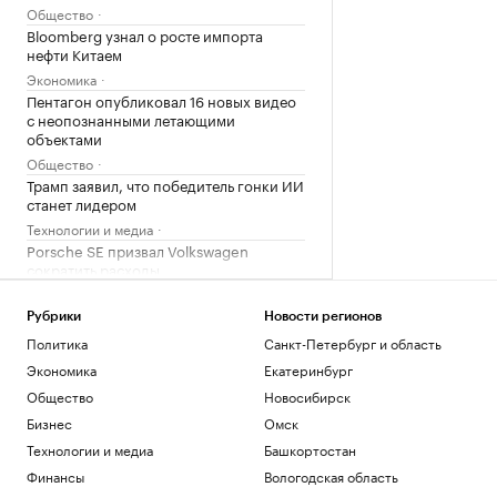
Общество
Bloomberg узнал о росте импорта
нефти Китаем
Экономика
Пентагон опубликовал 16 новых видео
с неопознанными летающими
объектами
Общество
Трамп заявил, что победитель гонки ИИ
станет лидером
Технологии и медиа
Porsche SE призвал Volkswagen
сократить расходы
Общество
Когда ВС России отменяет наказание
Рубрики
Новости регионов
для пьяных за рулем. Список
Политика
Санкт-Петербург и область
исключений
Экономика
Екатеринбург
Авто
Общество
Новосибирск
Объем параллельного импорта в
Россию сократился на 23% за полгода
Бизнес
Омск
Экономика
Технологии и медиа
Башкортостан
Суд Петербурга вынес приговор экс-
Финансы
Вологодская область
главе НИИ вакцин и сывороток Трухину