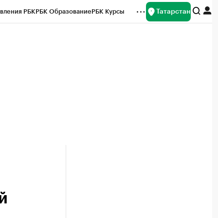
Татарстан
вления РБК
РБК Образование
РБК Курсы
рейтинги
Франшизы
Газета
ок наличной валюты
й