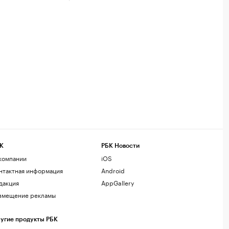
К
РБК Новости
компании
iOS
нтактная информация
Android
дакция
AppGallery
змещение рекламы
угие продукты РБК