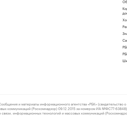
Об
Ко
до
Хо
Ре
Зн
Са
РБ
РБ
Шк
ения и материалы информационного агентства «РБК» (свидетельство о 
овых коммуникаций (Роскомнадзор) 09.12.2015 за номером ИА №ФС77-63848) 
 связи, информационных технологий и массовых коммуникаций (Роскомнадз