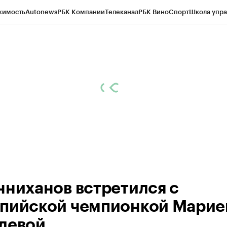
жимость
Autonews
РБК Компании
Телеканал
РБК Вино
Спорт
Школа упра
ипто
РБК Бизнес-среда
Дискуссионный клуб
Исследования
Кредитные 
рагентов
Политика
Экономика
Бизнес
Технологии и медиа
Финансы
Рын
нниханов встретился с
пийской чемпионкой Марие
левой