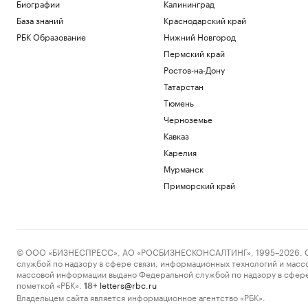
Биографии
Калининград
Общество
База знаний
Краснодарский край
В каких регионах ослабили меры по
бензину. Карта и актуальная ситуация
РБК Образование
Нижний Новгород
Подписка на РБК
Пермский край
В Ялте разминировали выброшенный
Ростов-на-Дону
на берег морской катер
Татарстан
Политика
Польша призвала разместить войска
Тюмень
США в стране на постоянной основе
Черноземье
Политика
Кавказ
Netflix запер актера внутри билборда в
Карелия
Голливуде ради рекламы фильма
Мурманск
Общество
Приморский край
Загрузить еще
© ООО «БИЗНЕСПРЕСС», АО «РОСБИЗНЕСКОНСАЛТИНГ», 1995–2026. Сообщ
службой по надзору в сфере связи, информационных технологий и масс
массовой информации выдано Федеральной службой по надзору в сфере
пометкой «РБК».
letters@rbc.ru
18+
Владельцем сайта является информационное агентство «РБК».