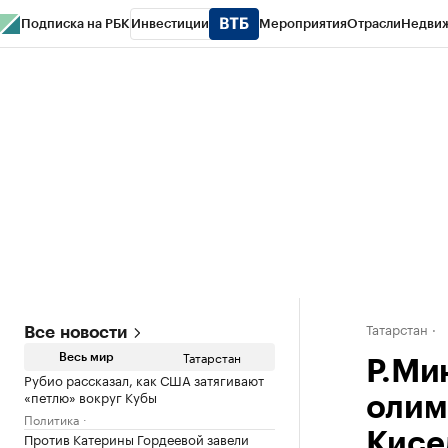
Подписка на РБК
Инвестиции
Мероприятия
Отрасли
Недви
РБК Life
Тренды
Визионеры
Национальные проекты
Город
Стиль
Кр
Спецпроекты СПб
Конференции СПб
Спецпроекты
Проверка конт
Татарстан
Все новости
Татарстан
Весь мир
Р.Ми
Рубио рассказал, как США затягивают
«петлю» вокруг Кубы
олим
Политика
Против Катерины Гордеевой завели
Кисе