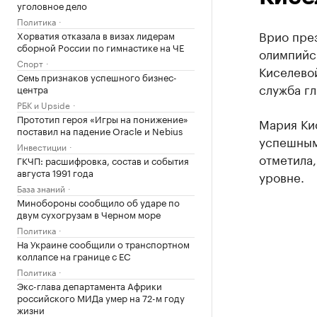
уголовное дело
Политика
Врио пре
Хорватия отказала в визах лидерам
сборной России по гимнастике на ЧЕ
олимпийс
Спорт
Киселевой
Семь признаков успешного бизнес-
служба гл
центра
РБК и Upside
Прототип героя «Игры на понижение»
Мария Ки
поставил на падение Oracle и Nebius
успешным
Инвестиции
отметила,
ГКЧП: расшифровка, состав и события
августа 1991 года
уровне.
База знаний
Минобороны сообщило об ударе по
двум сухогрузам в Черном море
Политика
На Украине сообщили о транспортном
коллапсе на границе с ЕС
Политика
Экс-глава департамента Африки
российского МИДа умер на 72-м году
жизни