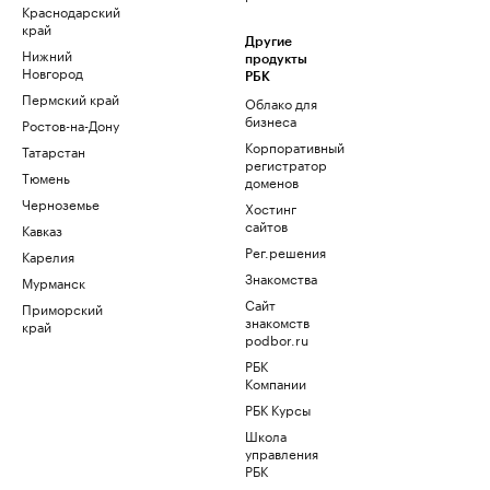
Краснодарский
край
Другие
Нижний
продукты
Новгород
РБК
Пермский край
Облако для
бизнеса
Ростов-на-Дону
Корпоративный
Татарстан
регистратор
Тюмень
доменов
Черноземье
Хостинг
сайтов
Кавказ
Рег.решения
Карелия
Знакомства
Мурманск
Сайт
Приморский
знакомств
край
podbor.ru
РБК
Компании
РБК Курсы
Школа
управления
РБК