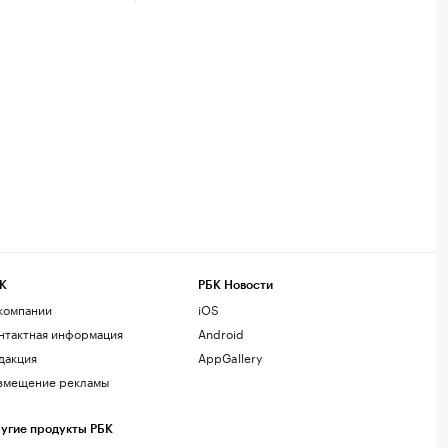
К
РБК Новости
компании
iOS
нтактная информация
Android
дакция
AppGallery
змещение рекламы
угие продукты РБК