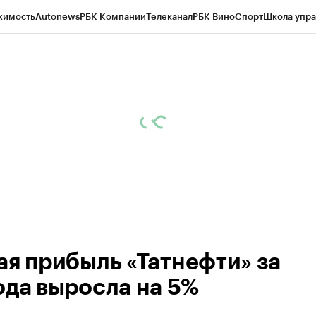
жимость
Autonews
РБК Компании
Телеканал
РБК Вино
Спорт
Школа упра
ипто
РБК Бизнес-среда
Дискуссионный клуб
Исследования
Кредитные 
рагентов
Политика
Экономика
Бизнес
Технологии и медиа
Финансы
Рын
ая прибыль «Татнефти» за
ода выросла на 5%