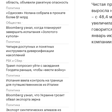
область, объявили ракетную опасность
Чистая пр
Политика
выросла 
«Одиссея» Нолана собрала в прокате
– с 48,4 
более $1 млрд
увеличила
Общество
Bloomberg узнал, когда планируют
говорится
завершить испытания «Золотого
январь-ию
купола»
компании
Политика
Четыре доступных и понятных
инструмента диверсификации
накоплений
РБК и Сбер
Трамп попросил уйти с заседания
Госдепа раньше, чтобы «вести войну»
Политика
Испания ввела контроль на границе
для путешественников из Италии
Политика
Bloomberg узнал, что Украине грозит
обвал экспорта зерна
Политика
Экспорт синтетических алмазов из