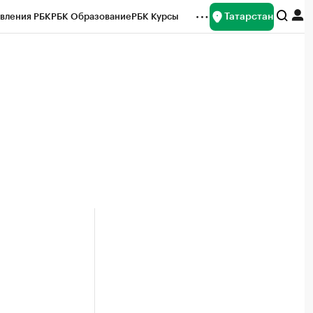
Татарстан
вления РБК
РБК Образование
РБК Курсы
рейтинги
Франшизы
Газета
ок наличной валюты