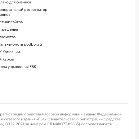
лако для бизнеса
рпоративный регистратор
менов
стинг сайтов
г.решения
акомства
йт знакомств podbor.ru
К Компании
К Курсы
ола управления РБК
регистрации средства массовой информации выдано Федеральной
и сетевого издания «РБК» (свидетельство о регистрации средства
ор) 03.12.2021 за номером ЭЛ №ФС77-82385) сопровождаются