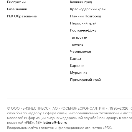
Биографии
Калининград
Экс-президент Финляндии усомнился в
База знаний
Краснодарский край
сценарии нападения России на НАТО
Политика
РБК Образование
Нижний Новгород
Глава «Эксмо» назвал книгу, которая
Пермский край
поможет стать «лучшей версией себя»
Ростов-на-Дону
РАДИО
Татарстан
Общество
Тюмень
Мадьяр ответил на вопрос, останется
ли «Росатом» подрядчиком на
Черноземье
«Пакш-2»
Кавказ
Политика
Карелия
Росфинмониторинг рассказал, как
помог выявить криптомошенников в
Мурманск
Москве
Приморский край
Политика
Загрузить еще
© ООО «БИЗНЕСПРЕСС», АО «РОСБИЗНЕСКОНСАЛТИНГ», 1995–2026. Сообщ
службой по надзору в сфере связи, информационных технологий и масс
массовой информации выдано Федеральной службой по надзору в сфере
пометкой «РБК».
letters@rbc.ru
18+
Владельцем сайта является информационное агентство «РБК».