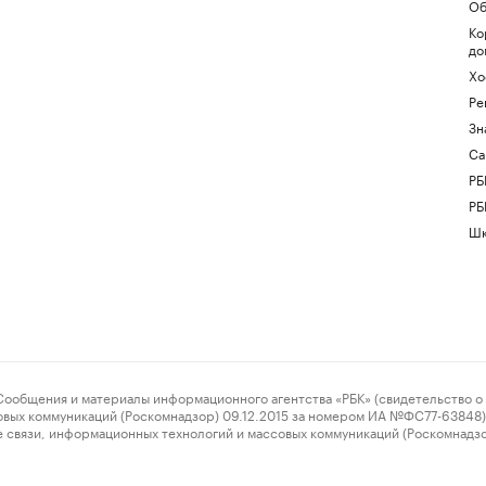
Об
Ко
до
Хо
Ре
Зн
Са
РБ
РБ
Шк
ения и материалы информационного агентства «РБК» (свидетельство о 
овых коммуникаций (Роскомнадзор) 09.12.2015 за номером ИА №ФС77-63848) 
 связи, информационных технологий и массовых коммуникаций (Роскомнадз