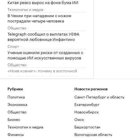
Китая резко вырос на фоне бума ИИ
Технологии и медиа
В Чехии при нападении с ножом
пострадали четыре человека
Общество
Telegraph сообщил о выплатах УЕФА
вероятной любовнице Инфантино
Спорт
Ученые оценили риски от созданных с
помощью ИИ искусственных вирусов
Общество
«Ноев ковчег»: почему в восточной
Арктике эволюция шла непрерывно
РБК и УК Первая
Сооснователь Wikipedia назвал ее
Рубрики
Новости регионов
рупором пропаганды под эгидой ЦРУ
Политика
Санкт-Петербург и область
Технологии и медиа
Экономика
Екатеринбург
Зеленский встретился с президентом
Общество
Новосибирск
Сербии Вучичем
Бизнес
Омск
Политика
Как устроены приватные террасы в
Технологии и медиа
Башкортостан
квартирах «Серии плюс»
Финансы
Вологодская область
РБК и ПИК Серия плюс