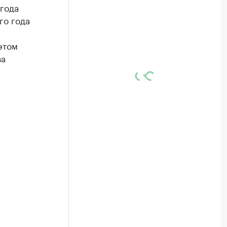
 года
го года
этом
за