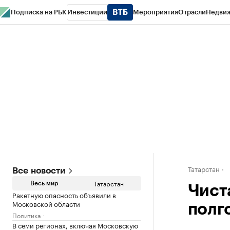
Подписка на РБК
Инвестиции
Мероприятия
Отрасли
Недви
РБК Life
Тренды
Визионеры
Национальные проекты
Город
Стиль
Кр
Спецпроекты СПб
Конференции СПб
Спецпроекты
Проверка конт
Татарстан
Все новости
Татарстан
Весь мир
Чист
Ракетную опасность объявили в
Московской области
полг
Политика
В семи регионах, включая Московскую