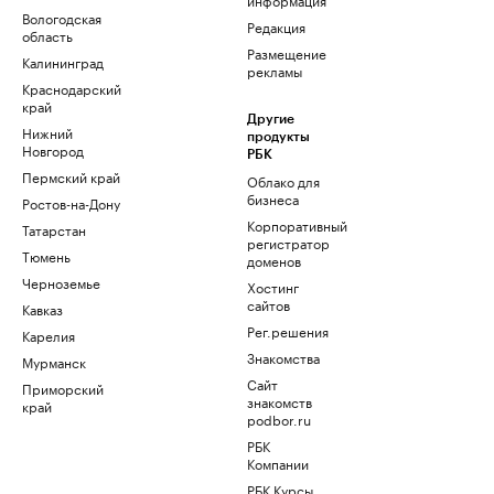
Вологодская
Редакция
область
Размещение
Калининград
рекламы
Краснодарский
край
Другие
Нижний
продукты
Новгород
РБК
Пермский край
Облако для
бизнеса
Ростов-на-Дону
Корпоративный
Татарстан
регистратор
Тюмень
доменов
Черноземье
Хостинг
сайтов
Кавказ
Рег.решения
Карелия
Знакомства
Мурманск
Сайт
Приморский
знакомств
край
podbor.ru
РБК
Компании
РБК Курсы