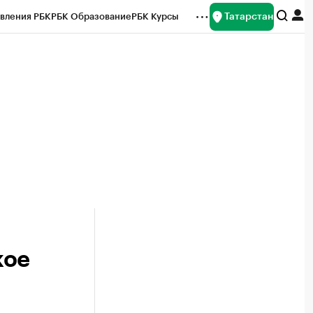
Татарстан
вления РБК
РБК Образование
РБК Курсы
рейтинги
Франшизы
Газета
ок наличной валюты
кое