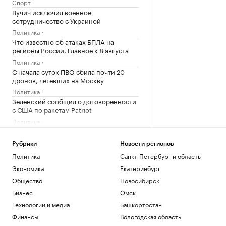
Спорт
Вучич исключил военное
сотрудничество с Украиной
Политика
Что известно об атаках БПЛА на
регионы России. Главное к 8 августа
Политика
С начала суток ПВО сбила почти 20
дронов, летевших на Москву
Политика
Зеленский сообщил о договоренности
с США по ракетам Patriot
Политика
Умер первый тренер шестикратного
олимпийского чемпиона гимнаста
Рубрики
Новости регионов
Щербо
Политика
Санкт-Петербург и область
Спорт
Экономика
Екатеринбург
История биржевой торговли в России
Общество
Новосибирск
РБК и Петербургская Биржа
Синоптик рассказал о «первом визите
Бизнес
Омск
осени» в Москву
Технологии и медиа
Башкортостан
Общество
Финансы
Вологодская область
Медведев рассказал о «жестких»