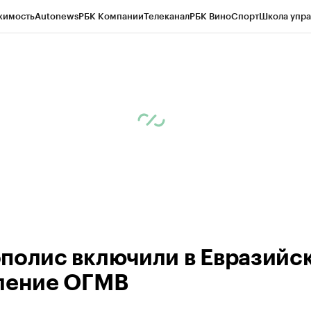
жимость
Autonews
РБК Компании
Телеканал
РБК Вино
Спорт
Школа упра
ипто
РБК Бизнес-среда
Дискуссионный клуб
Исследования
Кредитные 
рагентов
Политика
Экономика
Бизнес
Технологии и медиа
Финансы
Рын
полис включили в Евразийс
ление ОГМВ