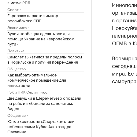
в матче РПЛ
Иннополи
Спорт
организа
Евросоюз нарастил импорт
в организ
российского СПГ
Новокуйб
Экономика
Вучич пообещал сделать все для
пленарно
помощи Украине на «европейском
ОГМВ в К
пути»
Политика
Самолет выкатился за пределы полосы
Всемирна
в Норильске и получил повреждения
сегодняшн
Общество
мира. Ее 
Как выбрать оптимальное
коммерческое помещение для
самоупра
инвестиций
РБК и ПИК Серия плюс
Две девушки в Шереметьево опоздали
на рейс и выбежали за самолетом.
Видео
Общество
Юные хоккеисты «Спартака» стали
победителями Кубка Александра
Овечкина