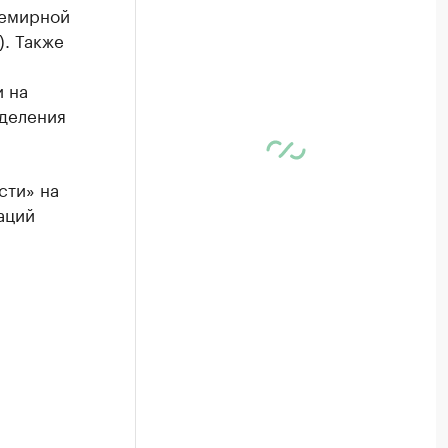
семирной
. Также
 на
тделения
сти» на
аций