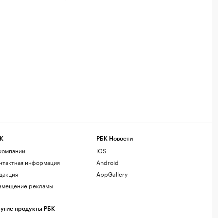
К
РБК Новости
компании
iOS
нтактная информация
Android
дакция
AppGallery
змещение рекламы
угие продукты РБК