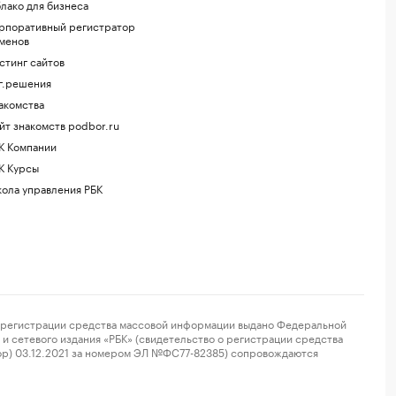
лако для бизнеса
рпоративный регистратор
менов
стинг сайтов
г.решения
акомства
йт знакомств podbor.ru
К Компании
К Курсы
ола управления РБК
регистрации средства массовой информации выдано Федеральной
и сетевого издания «РБК» (свидетельство о регистрации средства
ор) 03.12.2021 за номером ЭЛ №ФС77-82385) сопровождаются