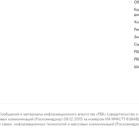
Об
Ко
до
Хо
Ре
Зн
Са
РБ
РБ
Шк
ения и материалы информационного агентства «РБК» (свидетельство о 
овых коммуникаций (Роскомнадзор) 09.12.2015 за номером ИА №ФС77-63848) 
 связи, информационных технологий и массовых коммуникаций (Роскомнадз