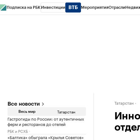
Подписка на РБК
Инвестиции
Мероприятия
Отрасли
Недви
РБК Life
Тренды
Визионеры
Национальные проекты
Город
Стиль
Кр
Спецпроекты СПб
Конференции СПб
Спецпроекты
Проверка конт
Татарстан
Все новости
Татарстан
Весь мир
Инно
Гастрогиды по России: от аутентичных
ферм и ресторанов до отелей
отде
РБК и РСХБ
«Балтика» обыграла «Крылья Советов»