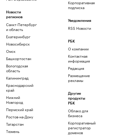
Корпоративная
подписка
Новости
регионов
Уведомления
Санкт-Петербург
RSS Новости
и область
Екатеринбург
РБК
Новосибирск
О компании
Омск
Контактная
Башкортостан
информация
Вологодская
Редакция
область
Размещение
Калининград
рекламы
Краснодарский
край
Другие
Нижний
продукты
Новгород
РБК
Пермский край
Облако для
бизнеса
Ростов-на-Дону
Корпоративный
Татарстан
регистратор
Тюмень
доменов