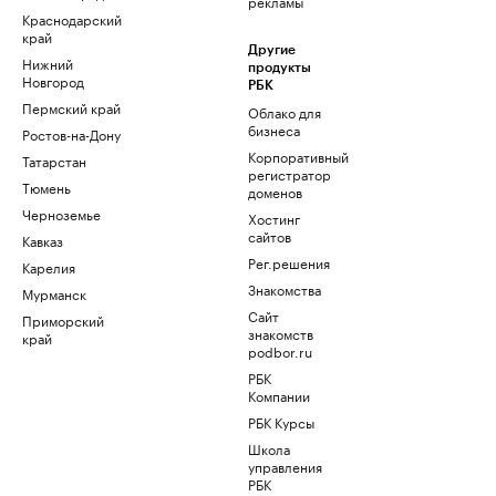
рекламы
Краснодарский
край
Другие
Нижний
продукты
Новгород
РБК
Пермский край
Облако для
бизнеса
Ростов-на-Дону
Корпоративный
Татарстан
регистратор
Тюмень
доменов
Черноземье
Хостинг
сайтов
Кавказ
Рег.решения
Карелия
Знакомства
Мурманск
Сайт
Приморский
знакомств
край
podbor.ru
РБК
Компании
РБК Курсы
Школа
управления
РБК