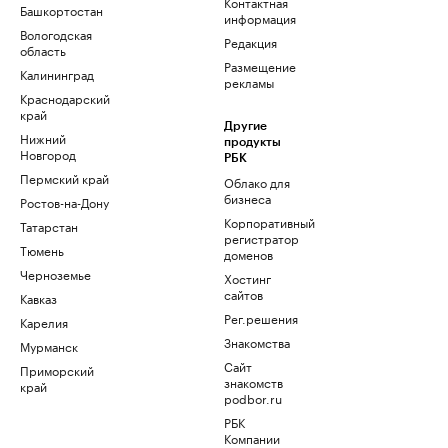
Контактная
Башкортостан
информация
Вологодская
Редакция
область
Размещение
Калининград
рекламы
Краснодарский
край
Другие
Нижний
продукты
Новгород
РБК
Пермский край
Облако для
бизнеса
Ростов-на-Дону
Корпоративный
Татарстан
регистратор
Тюмень
доменов
Черноземье
Хостинг
сайтов
Кавказ
Рег.решения
Карелия
Знакомства
Мурманск
Сайт
Приморский
знакомств
край
podbor.ru
РБК
Компании