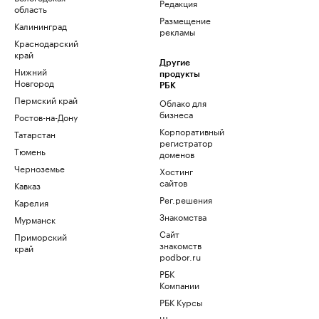
Редакция
область
Размещение
Калининград
рекламы
Краснодарский
край
Другие
Нижний
продукты
Новгород
РБК
Пермский край
Облако для
бизнеса
Ростов-на-Дону
Корпоративный
Татарстан
регистратор
Тюмень
доменов
Черноземье
Хостинг
сайтов
Кавказ
Рег.решения
Карелия
Знакомства
Мурманск
Сайт
Приморский
знакомств
край
podbor.ru
РБК
Компании
РБК Курсы
Школа