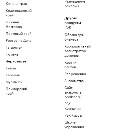
Размещение
Калининград
рекламы
Краснодарский
край
Другие
Нижний
продукты
Новгород
РБК
Пермский край
Облако для
бизнеса
Ростов-на-Дону
Корпоративный
Татарстан
регистратор
Тюмень
доменов
Черноземье
Хостинг
сайтов
Кавказ
Рег.решения
Карелия
Знакомства
Мурманск
Сайт
Приморский
знакомств
край
podbor.ru
РБК
Компании
РБК Курсы
Школа
управления