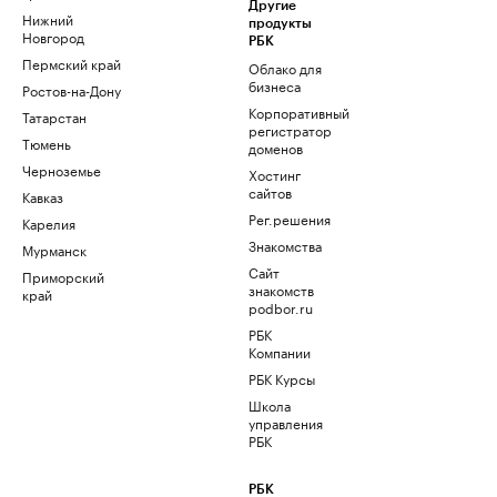
Другие
Нижний
продукты
Новгород
РБК
Пермский край
Облако для
бизнеса
Ростов-на-Дону
Корпоративный
Татарстан
регистратор
Тюмень
доменов
Черноземье
Хостинг
сайтов
Кавказ
Рег.решения
Карелия
Знакомства
Мурманск
Сайт
Приморский
знакомств
край
podbor.ru
РБК
Компании
РБК Курсы
Школа
управления
РБК
РБК