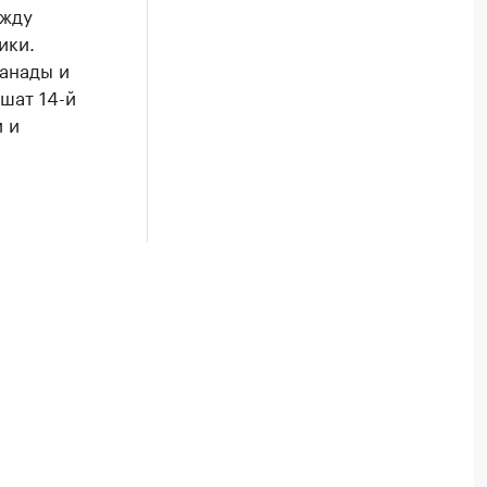
ежду
ики.
Канады и
шат 14-й
 и