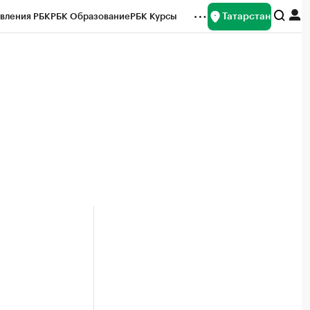
Татарстан
вления РБК
РБК Образование
РБК Курсы
рейтинги
Франшизы
Газета
ок наличной валюты