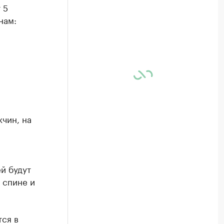
 5
нам:
чин, на
й будут
 спине и
тся в