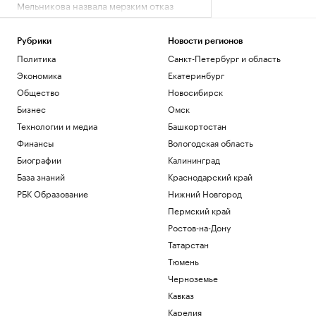
Мельникова назвала мерзким отказ
Хорватии в выдаче виз россиянам
Спорт
Рубрики
Новости регионов
Сенат США одобрил «адские» санкции
Политика
Санкт-Петербург и область
против России
Политика
Экономика
Екатеринбург
Водитель автобуса сбил ногой дрон со
Общество
Новосибирск
взрывчаткой в аэропорту Лейпцига
Бизнес
Омск
Политика
Технологии и медиа
Башкортостан
В Аргентине массажист рассказал о
последних днях Диего Марадоны
Финансы
Вологодская область
Спорт
Биографии
Калининград
Литовец на автомобиле протаранил
База знаний
Краснодарский край
заграждения, пытаясь попасть в
РБК Образование
Нижний Новгород
Россию
Пермский край
Общество
Ростов-на-Дону
Загрузить еще
Татарстан
Тюмень
Черноземье
Кавказ
Карелия