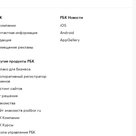
К
РБК Новости
компании
iOS
нтактная информация
Android
дакция
AppGallery
змещение рекламы
угие продукты РБК
лако для бизнеса
рпоративный регистратор
менов
стинг сайтов
г.решения
акомства
йт знакомств podbor.ru
К Компании
К Курсы
ола управления РБК