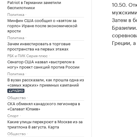
Patriot в Германии заметили
10.50. От
беспилотники
мужскими
Политика
Затем в б
Минфин США сообщил о «взятом за
горло» Иране после экономической
Бразилии.
ярости
соревнов
Политика
Греции, а
Зачем инвестировать в торговые
пространства на первых этажах
РБК и ПИК Серия плюс
Сенатор США назвал «выстрелом в
ногу» проект санкций против России
Политика
В вузах рассказали, как прошла одна из
«самых жарких» приемных кампаний
РАДИО
Общество
СКА обменял канадского легионера в
«Салават Юлаев»
Спорт
Какие улицы перекроют в Москве из-за
триатлона 8 августа. Карта
Общество