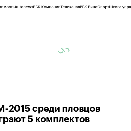
жимость
Autonews
РБК Компании
Телеканал
РБК Вино
Спорт
Школа упра
ипто
РБК Бизнес-среда
Дискуссионный клуб
Исследования
Кредитные 
рагентов
Политика
Экономика
Бизнес
Технологии и медиа
Финансы
Рын
М-2015 среди пловцов
грают 5 комплектов