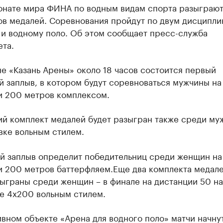
онате мира ФИНА по водным видам спорта разыграют
ов медалей. Соревнования пройдут по двум дисципли
 и водному поло. Об этом сообщает пресс-служба
та.
е «Казань Арены» около 18 часов состоится первый
 заплыв, в котором будут соревноваться мужчины на
и 200 метров комплексом.
й комплект медалей будет разыгран также среди муж
вке вольным стилем.
й заплыв определит победительниц среди женщин на
и 200 метров баттерфляем.
Еще два комплекта медале
ыграны среди женщин – в финале на дистанции 50 на
те 4х200 вольным стилем.
вном объекте «Арена для водного поло» матчи начну