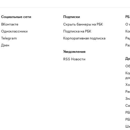
Социальные сети
Подписки
РБ
ВКонтакте
Скрыть баннеры на РБК
О 
Одноклассники
Подписка на РБК
Ко
Telegram
Корпоративная подписка
Ре
Дзен
Ра
Уведомления
RSS Новости
Др
Об
Ко
до
Хо
Ре
Зн
Са
РБ
РБ
Шк