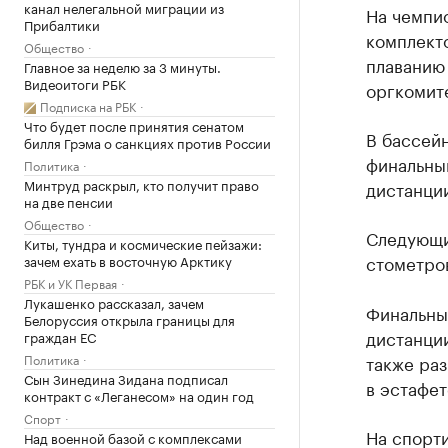
канал нелегальной миграции из
На чемпи
Прибалтики
комплект
Общество
плаванию
Главное за неделю за 3 минуты.
Видеоитоги РБК
оргкомите
Подписка на РБК
Что будет после принятия сенатом
В бассейн
билля Грэма о санкциях против России
финальный
Политика
Минтруд раскрыл, кто получит право
дистанци
на две пенсии
Общество
Следующи
Киты, тундра и космические пейзажи:
стометро
зачем ехать в восточную Арктику
РБК и УК Первая
Лукашенко рассказал, зачем
Ф
инальны
Белоруссия открыла границы для
дистанци
граждан ЕС
Политика
также раз
Сын Зинедина Зидана подписал
в эстафе
контракт с «Леганесом» на один год
Спорт
На спорти
Над военной базой с комплексами