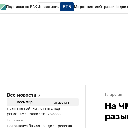
Подписка на РБК
Инвестиции
Мероприятия
Отрасли
Недви
РБК Life
Тренды
Визионеры
Национальные проекты
Город
Стиль
Кр
Спецпроекты СПб
Конференции СПб
Спецпроекты
Проверка конт
Татарстан
Все новости
Татарстан
Весь мир
На Ч
Силы ПВО сбили 75 БПЛА над
регионами России за 12 часов
разы
Политика
Погранслужба Финляндии пресекла