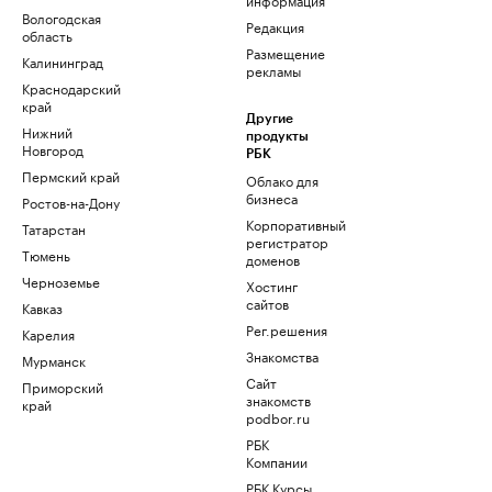
Вологодская
Редакция
область
Размещение
Калининград
рекламы
Краснодарский
край
Другие
Нижний
продукты
Новгород
РБК
Пермский край
Облако для
бизнеса
Ростов-на-Дону
Корпоративный
Татарстан
регистратор
Тюмень
доменов
Черноземье
Хостинг
сайтов
Кавказ
Рег.решения
Карелия
Знакомства
Мурманск
Сайт
Приморский
знакомств
край
podbor.ru
РБК
Компании
РБК Курсы