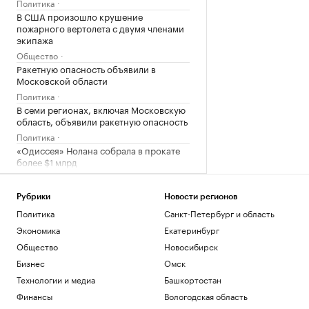
Политика
В США произошло крушение
пожарного вертолета с двумя членами
экипажа
Общество
Ракетную опасность объявили в
Московской области
Политика
В семи регионах, включая Московскую
область, объявили ракетную опасность
Политика
«Одиссея» Нолана собрала в прокате
более $1 млрд
Общество
Bloomberg узнал, когда планируют
Рубрики
Новости регионов
завершить испытания «Золотого
Политика
Санкт-Петербург и область
купола»
Политика
Экономика
Екатеринбург
Четыре доступных и понятных
Общество
Новосибирск
инструмента диверсификации
Бизнес
Омск
накоплений
Технологии и медиа
Башкортостан
РБК и Сбер
Трамп попросил уйти с заседания
Финансы
Вологодская область
Госдепа раньше, чтобы «вести войну»