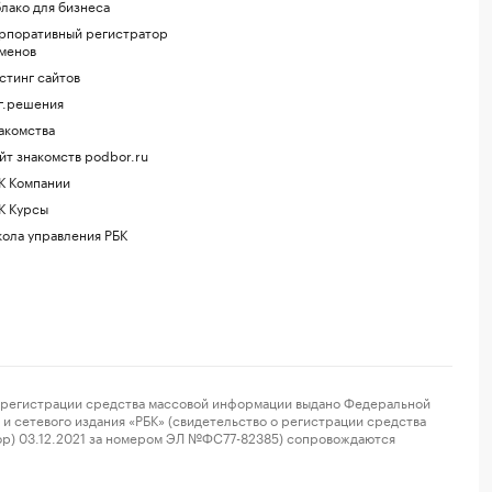
лако для бизнеса
рпоративный регистратор
менов
стинг сайтов
г.решения
акомства
йт знакомств podbor.ru
К Компании
К Курсы
ола управления РБК
регистрации средства массовой информации выдано Федеральной
и сетевого издания «РБК» (свидетельство о регистрации средства
ор) 03.12.2021 за номером ЭЛ №ФС77-82385) сопровождаются