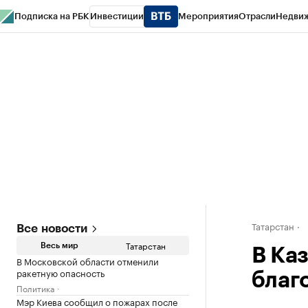
Подписка на РБК
Инвестиции
Мероприятия
Отрасли
Недви
РБК Life
Тренды
Визионеры
Национальные проекты
Город
Стиль
Кр
Спецпроекты СПб
Конференции СПб
Спецпроекты
Проверка конт
Татарстан
Все новости
Татарстан
Весь мир
В Ка
В Московской области отменили
ракетную опасность
благ
Политика
Мэр Киева сообщил о пожарах после