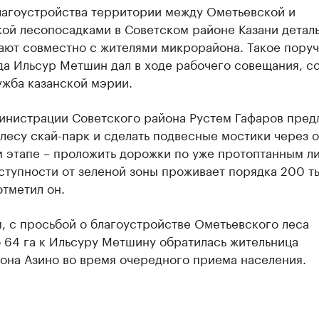
лагоустройства территории между Ометьевской и
кой лесопосадками в Советском районе Казани детал
ают совместно с жителями микрорайона. Такое пору
да Ильсур Метшин дал в ходе рабочего совещания, с
ужба казанской мэрии.
министрации Советского района Рустем Гафаров пред
 лесу скай-парк и сделать подвесные мостики через о
 этапе – проложить дорожки по уже протоптанным ли
ступности от зеленой зоны проживает порядка 200 т
отметил он.
, с просьбой о благоустройстве Ометьевского леса
 64 га к Ильсуру Метшину обратилась жительница
она Азино во время очередного приема населения.