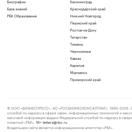
Биографии
Калининград
Политика
База знаний
Краснодарский край
Испания ввела контроль на границе
РБК Образование
Нижний Новгород
для путешественников из Италии
Пермский край
Политика
Bloomberg узнал, что Украине грозит
Ростов-на-Дону
обвал экспорта зерна
Татарстан
Политика
Тюмень
Экспорт синтетических алмазов из
Черноземье
Китая резко вырос на фоне бума ИИ
Технологии и медиа
Кавказ
В Чехии при нападении с ножом
Карелия
пострадали четыре человека
Мурманск
Общество
Приморский край
Telegraph сообщил о выплатах УЕФА
вероятной любовнице Инфантино
Спорт
Загрузить еще
© ООО «БИЗНЕСПРЕСС», АО «РОСБИЗНЕСКОНСАЛТИНГ», 1995–2026. Сообщ
службой по надзору в сфере связи, информационных технологий и масс
массовой информации выдано Федеральной службой по надзору в сфере
пометкой «РБК».
letters@rbc.ru
18+
Владельцем сайта является информационное агентство «РБК».