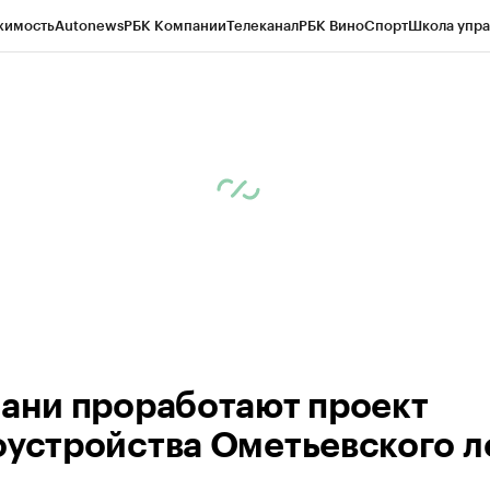
жимость
Autonews
РБК Компании
Телеканал
РБК Вино
Спорт
Школа упра
ипто
РБК Бизнес-среда
Дискуссионный клуб
Исследования
Кредитные 
рагентов
Политика
Экономика
Бизнес
Технологии и медиа
Финансы
Рын
зани проработают проект
оустройства Ометьевского л