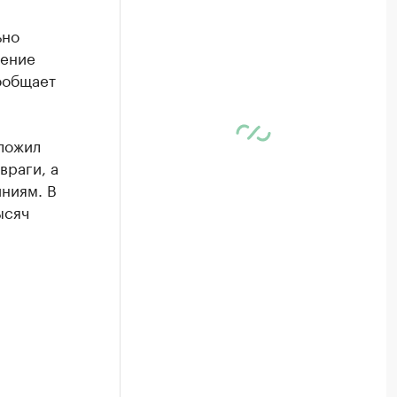
ьно
чение
ообщает
ложил
враги, а
ниям. В
ысяч