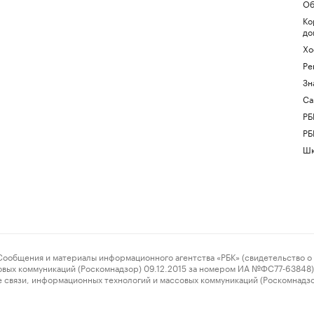
Об
Ко
до
Хо
Ре
Зн
Са
РБ
РБ
Шк
ения и материалы информационного агентства «РБК» (свидетельство о 
овых коммуникаций (Роскомнадзор) 09.12.2015 за номером ИА №ФС77-63848) 
 связи, информационных технологий и массовых коммуникаций (Роскомнадз