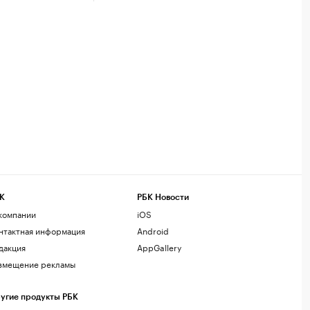
К
РБК Новости
компании
iOS
нтактная информация
Android
дакция
AppGallery
змещение рекламы
угие продукты РБК