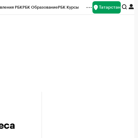
Татарстан
вления РБК
РБК Образование
РБК Курсы
рейтинги
Франшизы
Газета
ок наличной валюты
еса