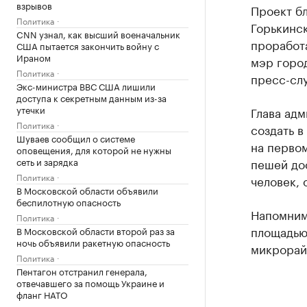
взрывов
Проект б
Политика
Горькинс
CNN узнал, как высший военачальник
проработ
США пытается закончить войну с
Ираном
мэр горо
Политика
пресс-сл
Экс-министра ВВС США лишили
доступа к секретным данным из-за
утечки
Глава ад
Политика
создать в
Шуваев сообщил о системе
на первом
оповещения, для которой не нужны
сеть и зарядка
пешей до
Политика
человек, 
В Московской области объявили
беспилотную опасность
Напомним
Политика
площадью
В Московской области второй раз за
ночь объявили ракетную опасность
микрорай
Политика
Пентагон отстранил генерала,
отвечавшего за помощь Украине и
фланг НАТО