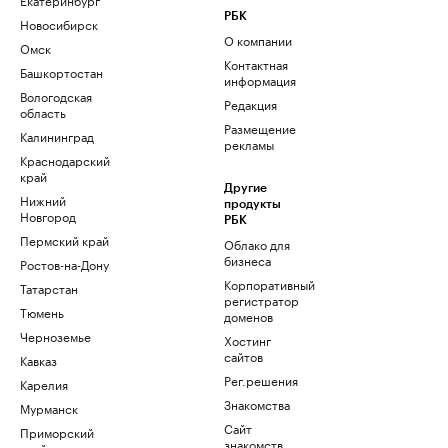
РБК
Новосибирск
О компании
Омск
Контактная
Башкортостан
информация
Вологодская
Редакция
область
Размещение
Калининград
рекламы
Краснодарский
край
Другие
Нижний
продукты
Новгород
РБК
Пермский край
Облако для
бизнеса
Ростов-на-Дону
Корпоративный
Татарстан
регистратор
Тюмень
доменов
Черноземье
Хостинг
сайтов
Кавказ
Рег.решения
Карелия
Знакомства
Мурманск
Сайт
Приморский
знакомств
край