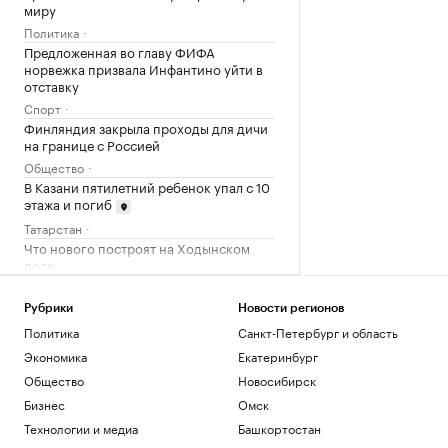
миру
Политика
Предложенная во главу ФИФА
норвежка призвала Инфантино уйти в
отставку
Спорт
Финляндия закрыла проходы для дичи
на границе с Россией
Общество
В Казани пятилетний ребенок упал с 10
этажа и погиб
Татарстан
Что нового построят на Ходынском
поле
РБК и Stone
Чему и как сегодня учат топ-
Рубрики
Новости регионов
менеджеров: тренды EdTech для
Политика
Санкт-Петербург и область
управленцев
Экономика
Екатеринбург
Образование
Общество
Новосибирск
Как металлургия и горная добыча стали
главными драйверами реального ESG
Бизнес
Омск
Отрасли
Технологии и медиа
Башкортостан
Как Трамп решил положить конец