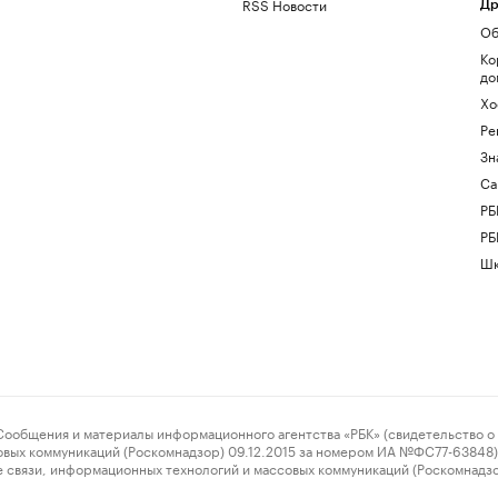
RSS Новости
Др
Об
Ко
до
Хо
Ре
Зн
Са
РБ
РБ
Шк
ения и материалы информационного агентства «РБК» (свидетельство о 
овых коммуникаций (Роскомнадзор) 09.12.2015 за номером ИА №ФС77-63848) 
 связи, информационных технологий и массовых коммуникаций (Роскомнадз