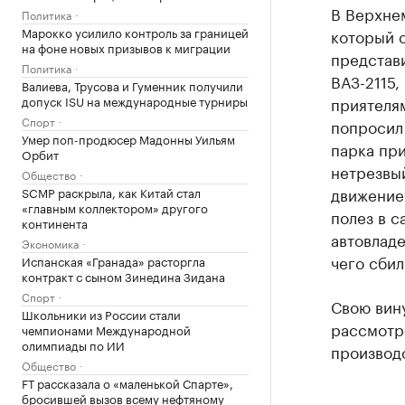
В Верхнем
Политика
Марокко усилило контроль за границей
который 
на фоне новых призывов к миграции
представи
Политика
ВАЗ-2115,
Валиева, Трусова и Гуменник получили
допуск ISU на международные турниры
приятелям
Спорт
попросил
Умер поп-продюсер Мадонны Уильям
парка при
Орбит
нетрезвый
Общество
движение
SCMP раскрыла, как Китай стал
«главным коллектором» другого
полез в с
континента
автовладе
Экономика
чего сбил
Испанская «Гранада» расторгла
контракт с сыном Зинедина Зидана
Спорт
Свою вин
Школьники из России стали
рассмотр
чемпионами Международной
олимпиады по ИИ
производс
Общество
FT рассказала о «маленькой Спарте»,
бросившей вызов всему нефтяному