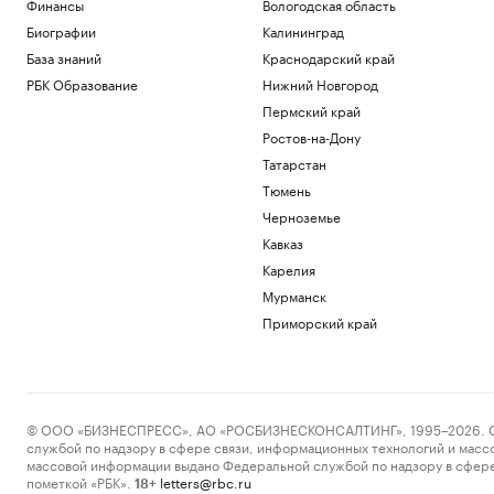
Финансы
Вологодская область
«родильному туризму» в США
Биографии
Калининград
Политика
Ахмату Кадырову присвоили звание
База знаний
Краснодарский край
Героя Чеченской Республики
РБК Образование
Нижний Новгород
Общество
Пермский край
L'Equipe узнала о возможном уходе
Ростов-на-Дону
Сафонова из ПСЖ летом 2027 года
Татарстан
Спорт
Иск о снятии «Яблока» с выборов
Тюмень
обосновали фото Бони и «вокзалом»
Черноземье
ChatGPT
Кавказ
Политика
Карелия
Навроцкий связал помощь Киеву с
отказом «от флагов Бандеры»
Мурманск
Политика
Приморский край
Загрузить еще
© ООО «БИЗНЕСПРЕСС», АО «РОСБИЗНЕСКОНСАЛТИНГ», 1995–2026. Сообщ
службой по надзору в сфере связи, информационных технологий и масс
массовой информации выдано Федеральной службой по надзору в сфере
пометкой «РБК».
letters@rbc.ru
18+