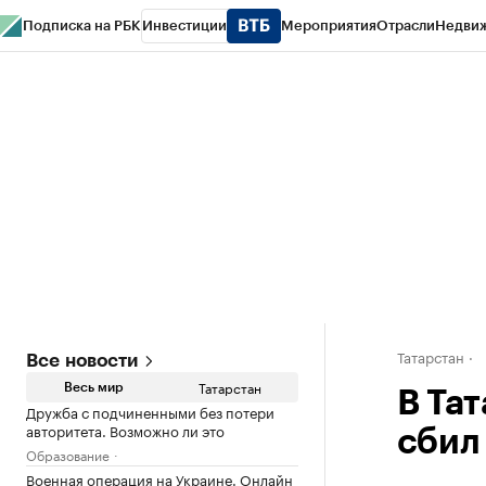
Подписка на РБК
Инвестиции
Мероприятия
Отрасли
Недви
РБК Life
Тренды
Визионеры
Национальные проекты
Город
Стиль
Кр
Спецпроекты СПб
Конференции СПб
Спецпроекты
Проверка конт
Татарстан
Все новости
Татарстан
Весь мир
В Та
Дружба с подчиненными без потери
авторитета. Возможно ли это
сбил
Образование
Военная операция на Украине. Онлайн