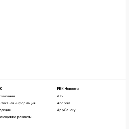
К
РБК Новости
компании
iOS
нтактная информация
Android
дакция
AppGallery
змещение рекламы