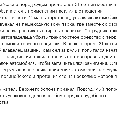
 Услоне перед судом предстанет 31-летний местный 
обвиняется в применении насилия в отношении
теля власти. 11 мая татарстанец, управляя автомоби
 въехал на пешеходную зону парка, где вместе со св
и начал распивать спиртные напитки. Сотрудник пол
 автовладельца убрать транспортное средство с тер
 помощи трезвого водителя. В свою очередь 31-летн
 владелец машины сам сел за руль и попытался нача
. Полицейский решил пресечь противоправные дейст
алон автомобиля, чтобы вытащить ключ зажигания. Од
лец умышленно начал движение автомобиля, в резуль
 полицейского и протащил его на несколько метров п
у житель Верхнего Услона признал. Подсудимый попр
еть уголовное дело в особом порядке судебного
тва.