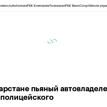
жимость
Autonews
РБК Компании
Телеканал
РБК Вино
Спорт
Школа упра
ипто
РБК Бизнес-среда
Дискуссионный клуб
Исследования
Кредитные 
рагентов
Политика
Экономика
Бизнес
Технологии и медиа
Финансы
Рын
тарстане пьяный автовладел
 полицейского