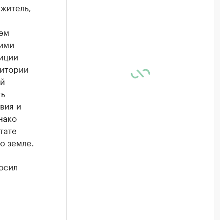
житель,
лем
оими
иции
ритории
ий
ть
вия и
нако
тате
о земле.
осил