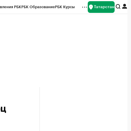
Татарстан
вления РБК
РБК Образование
РБК Курсы
рейтинги
Франшизы
Газета
ок наличной валюты
ец