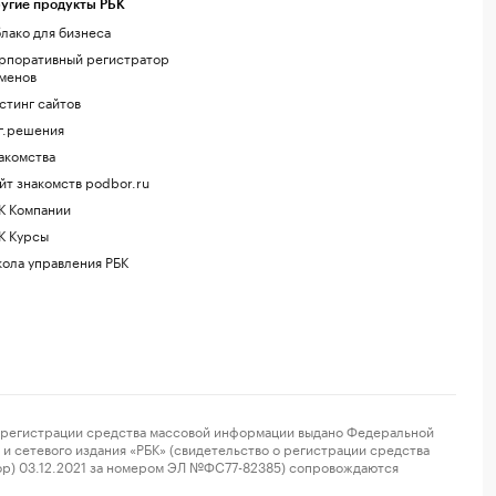
угие продукты РБК
лако для бизнеса
рпоративный регистратор
менов
стинг сайтов
г.решения
акомства
йт знакомств podbor.ru
К Компании
К Курсы
ола управления РБК
регистрации средства массовой информации выдано Федеральной
и сетевого издания «РБК» (свидетельство о регистрации средства
ор) 03.12.2021 за номером ЭЛ №ФС77-82385) сопровождаются