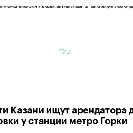
жимость
Autonews
РБК Компании
Телеканал
РБК Вино
Спорт
Школа упра
ипто
РБК Бизнес-среда
Дискуссионный клуб
Исследования
Кредитные 
рагентов
Политика
Экономика
Бизнес
Технологии и медиа
Финансы
Рын
ти Казани ищут арендатора 
овки у станции метро Горки