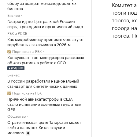
сбору за возврат железнодорожных
Комитет 
билетов
торги под
Бизнес
торгов, к
Гастрогид по Центральной России:
сыры, крокодилы и органический сидр
города на
РБК и РСХБ
торгов. П
Как микробизнесу принимать оплату от
зарубежных заказчиков в 2026-м
Подписка на РБК
Консультант топ-менеджеров рассказал
об «открытии» в работе с CEO
РАДИО
Бизнес
В России разработали национальный
стандарт для синтетических данных
Подписка на РБК
Причиной авиакатастрофы в США
стало испытание военными глушителя
GPS
Общество
Стратегическая цель: Татарстан может
выйти на рынок Китая с сухим
молоком