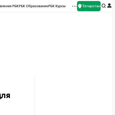
Татарстан
вления РБК
РБК Образование
РБК Курсы
рейтинги
Франшизы
Газета
ок наличной валюты
для