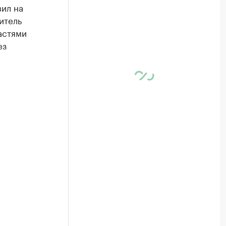
ил на
итель
астями
ез