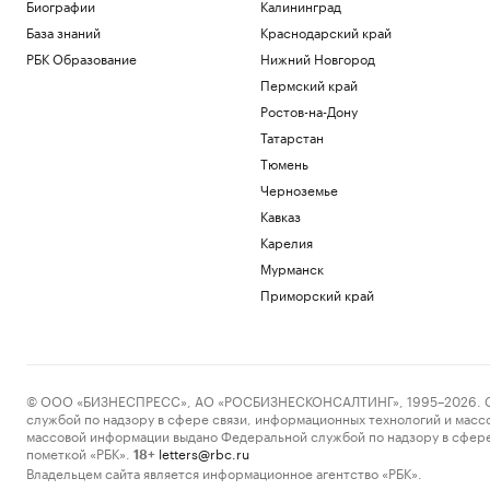
Биографии
Калининград
Политика
Появились первые кадры пропавшего в
База знаний
Краснодарский край
Иркутской области самолета
РБК Образование
Нижний Новгород
Общество
Пермский край
Турция ввела налоговые каникулы на
Ростов-на-Дону
20 лет: кому это может быть интересно
Татарстан
Подписка на РБК
В четырех городах Татарстана
Тюмень
объявили угрозу атаки БПЛА
Черноземье
Татарстан
Кавказ
Больше прогулок, свежего воздуха и
Карелия
отдыха: квартиры рядом с парками
Мурманск
РБК и ПИК Серия плюс
Вэнс рассказал о сложностях в
Приморский край
переговорах с Ираном
Политика
Загрузить еще
© ООО «БИЗНЕСПРЕСС», АО «РОСБИЗНЕСКОНСАЛТИНГ», 1995–2026. Сообщ
службой по надзору в сфере связи, информационных технологий и масс
массовой информации выдано Федеральной службой по надзору в сфере
пометкой «РБК».
letters@rbc.ru
18+
Владельцем сайта является информационное агентство «РБК».