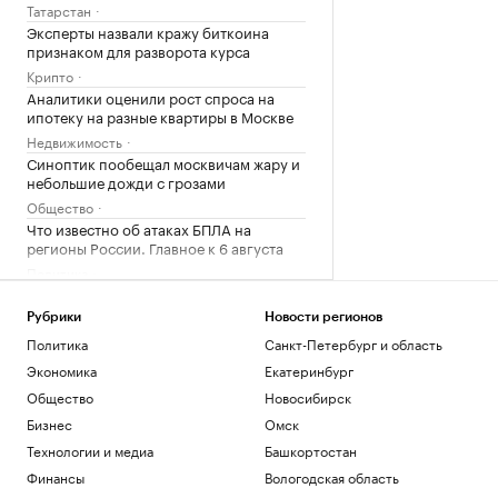
Татарстан
Эксперты назвали кражу биткоина
признаком для разворота курса
Крипто
Аналитики оценили рост спроса на
ипотеку на разные квартиры в Москве
Недвижимость
Синоптик пообещал москвичам жару и
небольшие дожди с грозами
Общество
Что известно об атаках БПЛА на
регионы России. Главное к 6 августа
Политика
Эксперты объяснили, как россияне
меняют отношение к обучению в вузах
Рубрики
Новости регионов
США
РАДИО
Политика
Санкт-Петербург и область
Общество
Экономика
Екатеринбург
Силы ПВО за ночь сбили 605
Общество
Новосибирск
украинских беспилотников над
регионами России
Бизнес
Омск
Политика
Технологии и медиа
Башкортостан
В Тверской области обломки дрона
Финансы
Вологодская область
повредили фасад объекта Wildberries