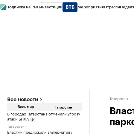
Подписка на РБК
Инвестиции
Мероприятия
Отрасли
Недви
РБК Life
Тренды
Визионеры
Национальные проекты
Город
Стиль
Кр
Спецпроекты СПб
Конференции СПб
Спецпроекты
Проверка конт
Татарстан
Все новости
Татарстан
Весь мир
Влас
В городах Татарстана отменили угрозу
атаки БПЛА
парк
Татарстан
Властям предложили альтернативу