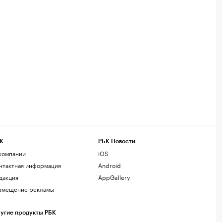
К
РБК Новости
компании
iOS
нтактная информация
Android
дакция
AppGallery
змещение рекламы
угие продукты РБК