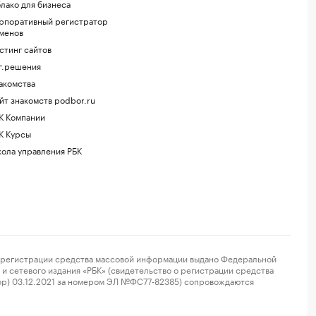
лако для бизнеса
рпоративный регистратор
менов
стинг сайтов
г.решения
акомства
йт знакомств podbor.ru
К Компании
К Курсы
ола управления РБК
регистрации средства массовой информации выдано Федеральной
и сетевого издания «РБК» (свидетельство о регистрации средства
ор) 03.12.2021 за номером ЭЛ №ФС77-82385) сопровождаются