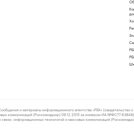
Об
Ко
до
Хо
Ре
Зн
Са
РБ
РБ
Шк
ения и материалы информационного агентства «РБК» (свидетельство о 
овых коммуникаций (Роскомнадзор) 09.12.2015 за номером ИА №ФС77-63848) 
 связи, информационных технологий и массовых коммуникаций (Роскомнадз