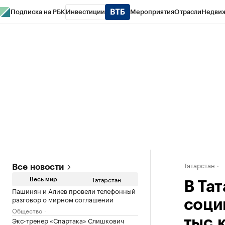
Подписка на РБК
Инвестиции
Мероприятия
Отрасли
Недви
РБК Life
Тренды
Визионеры
Национальные проекты
Город
Стиль
Кр
Спецпроекты СПб
Конференции СПб
Спецпроекты
Проверка конт
Татарстан
Все новости
Татарстан
Весь мир
В Та
Пашинян и Алиев провели телефонный
разговор о мирном соглашении
социп
Общество
Экс-тренер «Спартака» Слишкович
тыс.