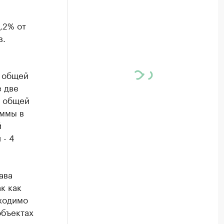
8,2% от
в.
м общей
е две
р общей
аммы в
й
 - 4
ава
к как
бходимо
объектах