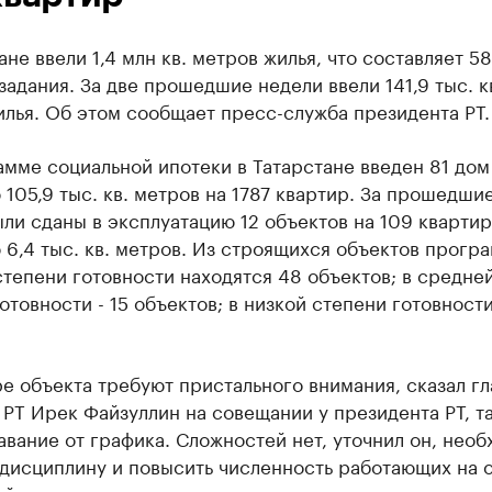
ане ввели 1,4 млн кв. метров жилья, что составляет 5
задания. За две прошедшие недели ввели 141,9 тыс. к
лья. Об этом сообщает пресс-служба президента РТ.
амме социальной ипотеки в Татарстане введен 81 до
105,9 тыс. кв. метров на 1787 квартир. За прошедши
ли сданы в эксплуатацию 12 объектов на 109 кварти
6,4 тыс. кв. метров. Из строящихся объектов прогр
тепени готовности находятся 48 объектов; в средне
отовности - 15 объектов; в низкой степени готовности
е объекта требуют пристального внимания, сказал гл
РТ Ирек Файзуллин на совещании у президента РТ, та
авание от графика. Сложностей нет, уточнил он, нео
 дисциплину и повысить численность работающих на 