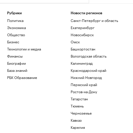
Общество
NASA продлило работу «Вояджера-2»
еще на один год
Рубрики
Новости регионов
Политика
Санкт-Петербург и область
Общество
Axios рассказал, как Трамп оказался в
Экономика
Екатеринбург
ловушке из-за войны и памятников
Общество
Новосибирск
Политика
Бизнес
Омск
✍🏻 Насколько ваш авторитет зависит от
Технологии и медиа
Башкортостан
атрибутов престижа? Проверьте себя
Финансы
Вологодская область
FT узнала об «убежище от
Биографии
Калининград
апокалипсиса» в Аргентине для IT-
База знаний
Краснодарский край
миллиардеров
РБК Образование
Нижний Новгород
Общество
Пермский край
Загрузить еще
Ростов-на-Дону
Татарстан
Тюмень
Черноземье
Кавказ
Карелия