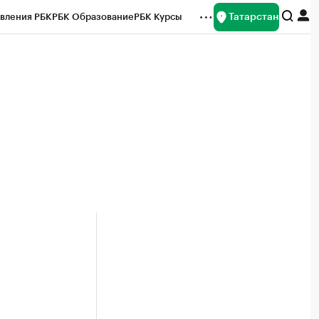
Татарстан
вления РБК
РБК Образование
РБК Курсы
рейтинги
Франшизы
Газета
ок наличной валюты