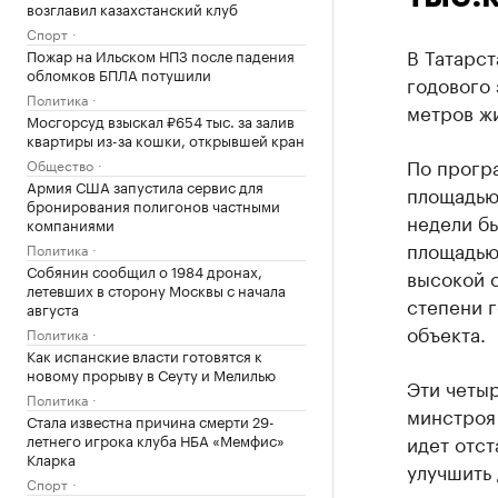
возглавил казахстанский клуб
Спорт
В Татарст
Пожар на Ильском НПЗ после падения
обломков БПЛА потушили
годового 
Политика
метров жи
Мосгорсуд взыскал ₽654 тыс. за залив
квартиры из-за кошки, открывшей кран
По прогр
Общество
Армия США запустила сервис для
площадью 
бронирования полигонов частными
недели бы
компаниями
площадью 
Политика
Собянин сообщил о 1984 дронах,
высокой с
летевших в сторону Москвы с начала
степени г
августа
объекта.
Политика
Как испанские власти готовятся к
новому прорыву в Сеуту и Мелилью
Эти четыр
Политика
минстроя 
Стала известна причина смерти 29-
летнего игрока клуба НБА «Мемфис»
идет отст
Кларка
улучшить
Спорт