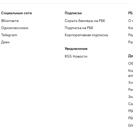
Социальные сети
Подписки
РБ
ВКонтакте
Скрыть баннеры на РБК
О 
Одноклассники
Подписка на РБК
Ко
Telegram
Корпоративная подписка
Ре
Дзен
Ра
Уведомления
RSS Новости
Др
Об
Ко
до
Хо
Ре
Зн
Са
РБ
РБ
Шк