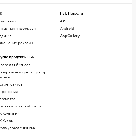
К
РБК Новости
компании
iOS
нтактная информация
Android
дакция
AppGallery
змещение рекламы
угие продукты РБК
лако для бизнеса
рпоративный регистратор
менов
стинг сайтов
г.решения
акомства
йт знакомств podbor.ru
К Компании
К Курсы
ола управления РБК