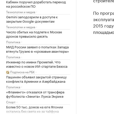
строител
Кабмин поручил доработать переход
на российское ПО
Технологии и медиа
По прогр
Gemini заподозрили в доступе к
эксплуата
закрытым Google-документам
2015 году
Технологии и медиа
площадью 
Число сбитых на подлете к Москве
дронов превысило десять
Политика
МИД России заявил о попытках Запада
втянуть Грузию в «кровавые авантюры»
Политика
Инженер по имени Прометей. Что
известно о новом ИИ-стартапе Безоса
Подписка на РБК
Пашинян объявил закрытой страницу
конфликта Армении и Азербайджана
Политика
«Фламенго» отказался от трансфера
футболиста «Зенита» Луиса Энрике
Спорт
Более 50 тыс. домов на юге Японии
остались без света из-за тайфуна