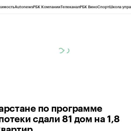
жимость
Autonews
РБК Компании
Телеканал
РБК Вино
Спорт
Школа упра
ипто
РБК Бизнес-среда
Дискуссионный клуб
Исследования
Кредитные 
рагентов
Политика
Экономика
Бизнес
Технологии и медиа
Финансы
Рын
тарстане по программе
отеки сдали 81 дом на 1,8
квартир