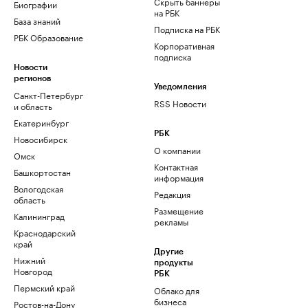
Скрыть баннеры
Биографии
на РБК
База знаний
Подписка на РБК
РБК Образование
Корпоративная
подписка
Новости
регионов
Уведомления
Санкт-Петербург
RSS Новости
и область
Екатеринбург
РБК
Новосибирск
О компании
Омск
Контактная
Башкортостан
информация
Вологодская
Редакция
область
Размещение
Калининград
рекламы
Краснодарский
край
Другие
Нижний
продукты
Новгород
РБК
Пермский край
Облако для
бизнеса
Ростов-на-Дону