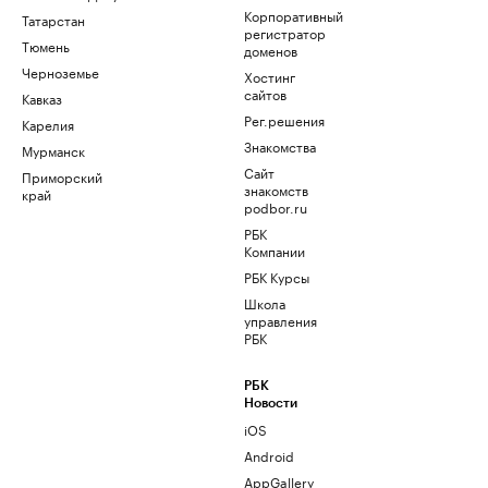
Корпоративный
Татарстан
регистратор
Тюмень
доменов
Черноземье
Хостинг
сайтов
Кавказ
Рег.решения
Карелия
Знакомства
Мурманск
Сайт
Приморский
знакомств
край
podbor.ru
РБК
Компании
РБК Курсы
Школа
управления
РБК
РБК
Новости
iOS
Android
AppGallery