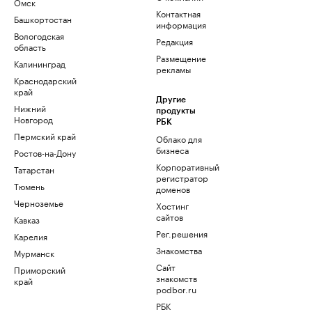
Омск
Контактная
Башкортостан
информация
Вологодская
Редакция
область
Размещение
Калининград
рекламы
Краснодарский
край
Другие
Нижний
продукты
Новгород
РБК
Пермский край
Облако для
бизнеса
Ростов-на-Дону
Корпоративный
Татарстан
регистратор
Тюмень
доменов
Черноземье
Хостинг
сайтов
Кавказ
Рег.решения
Карелия
Знакомства
Мурманск
Сайт
Приморский
знакомств
край
podbor.ru
РБК